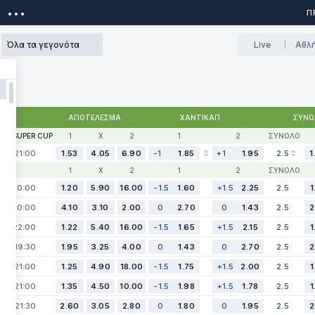
...
ΕΙΚΟΝΙΚΆ ΠΑΙΧΝΊΔΙΑ
ΑΠΟΤΕΛΕΣΜΑΤΑ
ΆΡΘΡΑ
ΕΦΑΡΜΟΓ
Π
Όλα τα γεγονότα
Live
Aθλ
0
ΑΠΟΤΈΛΕΣΜΑ
ΧΆΝΤΙΚΑΠ
ΣΎΝΟ
Α - SUPER CUP
1
X
2
1
2
ΣΎΝΟΛΟ
τις 21:00
1.53
4.05
6.90
-1
1.85
+1
1.95
2.5
1
1
X
2
1
2
ΣΎΝΟΛΟ
τις 20:00
1.20
5.90
16.00
-1.5
1.60
+1.5
2.25
2.5
1
τις 20:00
4.10
3.10
2.00
0
2.70
0
1.43
2.5
2
τις 22:00
1.22
5.40
16.00
-1.5
1.65
+1.5
2.15
2.5
1
τις 19:30
1.95
3.25
4.00
0
1.43
0
2.70
2.5
2
τις 21:00
1.25
4.90
18.00
-1.5
1.75
+1.5
2.00
2.5
1
τις 21:00
1.35
4.50
10.00
-1.5
1.98
+1.5
1.78
2.5
1
τις 21:30
2.60
3.05
2.80
0
1.80
0
1.95
2.5
2