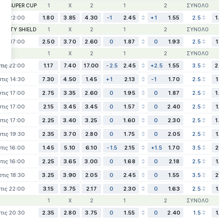
EFA SUPER CUP
1
X
2
1
2
ΣΎΝΟΛΟ
τις 22:00
1.80
3.85
4.30
-1
2.45
+1
1.55
2.5
1
MUNITY SHIELD
1
X
2
1
2
ΣΎΝΟΛΟ
τις 17:00
2.50
3.70
2.60
0
1.87
0
1.93
2.5
1
1
X
2
1
2
ΣΎΝΟΛΟ
τις 22:00
1.17
7.40
17.00
-2.5
2.45
+2.5
1.55
3.5
2
τις 14:30
7.30
4.50
1.45
+1
2.13
-1
1.70
2.5
1
τις 17:00
2.75
3.35
2.60
0
1.95
0
1.87
2.5
1
τις 17:00
2.15
3.45
3.45
0
1.57
0
2.40
2.5
1
τις 17:00
2.25
3.40
3.25
0
1.60
0
2.30
2.5
1
τις 19:30
2.35
3.70
2.80
0
1.75
0
2.05
2.5
1
τις 16:00
1.45
5.10
6.10
-1.5
2.15
+1.5
1.70
3.5
2
τις 16:00
2.25
3.65
3.00
0
1.68
0
2.18
2.5
1
τις 18:30
3.25
3.90
2.05
0
2.45
0
1.55
3.5
2
τις 22:00
3.15
3.75
2.17
0
2.30
0
1.63
2.5
1
1
X
2
1
2
ΣΎΝΟΛΟ
τις 20:30
2.35
2.80
3.75
0
1.55
0
2.40
1.5
1