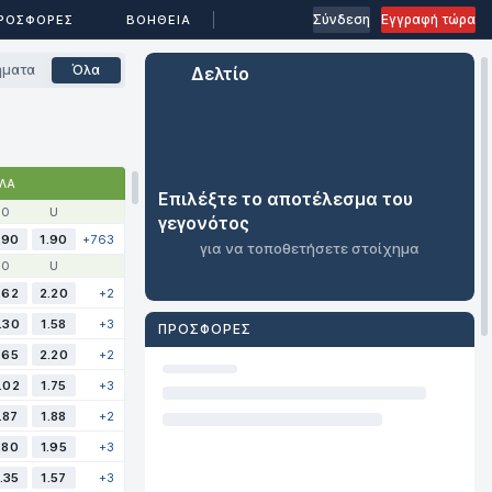
...
Σύνδεση
Εγγραφή τώρα
ΕΣ
ΡΟΣΦΟΡΕΣ
ΒΟΉΘΕΙΑ
ήματα
Όλα
Δελτίο
ΛΑ
Επιλέξτε το αποτέλεσμα του
O
U
γεγονότος
.90
1.90
+763
για να τοποθετήσετε στοίχημα
O
U
.62
2.20
+2
.30
1.58
+3
ΠΡΟΣΦΟΡΈΣ
.65
2.20
+2
.02
1.75
+3
.87
1.88
+2
.80
1.95
+3
.35
1.57
+3