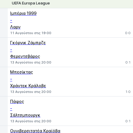
UEFA Europa League
1
X
2
Ιμπέρια 1999
-
Λαρν
11 Αυγούστου στις 19:00
0:0
Γκόρνικ Ζάμπρζε
-
Φερεντσβάρος
13 Αυγούστου στις 20:00
0:1
Μπεσίκτας
-
Χράντεκ Κράλοβε
13 Αυγούστου στις 20:00
1:0
Πάφος
-
Σάλτσμπουργκ
13 Αυγούστου στις 20:00
0:1
Ουνιβερσιτατέα Κραϊόβα