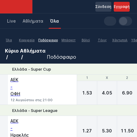
Σύνδεση
Εγγραφή
Live
Aθλήματα
Όλα
Όλα
Κορυφαία
Ποδόσφαιρο
Μπάσκετ
Βόλεϊ
Τένις
Χάντμπολ
Υδα
Κύριο
Αθλήματα
Ποδόσφαιρο
Ελλάδα - Super Cup
1
1
X
X
2
2
ΑΕΚ
-
1.53
4.05
6.90
ΟΦΗ
12 Αυγούστου στις 21:00
Ελλάδα - Super League
1
X
2
ΑΕΚ
-
1.27
5.30
11.50
Ηρακλής