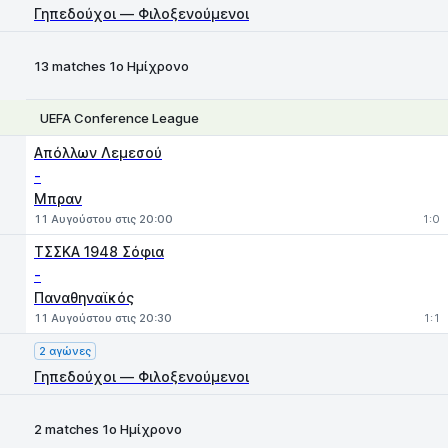
Γηπεδούχοι — Φιλοξενούμενοι
13 matches 1ο Ημίχρονο
UEFA Conference League
1
X
2
Απόλλων Λεμεσού
-
Μπραν
11 Αυγούστου στις 20:00
1:0
ΤΣΣΚΑ 1948 Σόφια
-
Παναθηναϊκός
11 Αυγούστου στις 20:30
1:1
2 αγώνες
Γηπεδούχοι — Φιλοξενούμενοι
2 matches 1ο Ημίχρονο