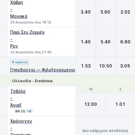
Χάβρη
-
3.40
3.90
2.02
Μονακό
23 Αυγούστου στις 18:15
Παρί Σεν Ζερμέν
-
1.40
5.40
6.60
Ρεν
23 Αυγούστου στις 21:45
9 αγώνες
1.53
10.50
3.05
Γηπεδούχοι — Φιλοξενούμενοι
Ολλανδία - Eredivisie
1X
1X
2
2
Τσβόλε
-
12.00
1.01
Άγιαξ
96:20
+6'
Χρόνινχεν
-
Δεν υπάρχουν αποδόσεις
Ουτρέχτη