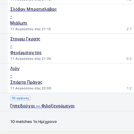
Σλόβαν Μπρατισλάβας
-
Μιάλμπι
11 Αυγούστου στις 21:15
2:1
Στουρμ Γκρατς
-
Φενέρμπαχτσε
11 Αυγούστου στις 21:30
0:2
Λιόν
-
Σπάρτα Πράγας
11 Αυγούστου στις 22:00
1:2
10 αγώνες
Γηπεδούχοι — Φιλοξενούμενοι
10 matches 1ο Ημίχρονο