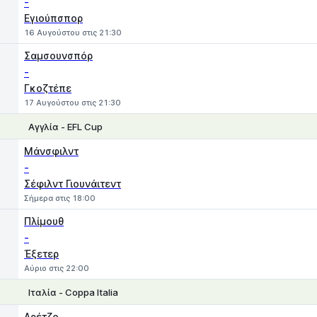
-
Εγιούπσπορ
16 Αυγούστου στις 21:30
Σαμσουνσπόρ
-
Γκοζτέπε
17 Αυγούστου στις 21:30
Αγγλία - EFL Cup
1
X
2
Μάνσφιλντ
-
Σέφιλντ Γιουνάιτεντ
Σήμερα στις 18:00
Πλίμουθ
-
Έξετερ
Αύριο στις 22:00
Ιταλία - Coppa Italia
1
X
2
Αρέτζο