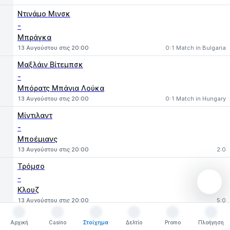
Ντινάμο Μινσκ
-
Μπράγκα
13 Αυγούστου στις 20:00
0:1 Match in Bulgaria
Μαξλάιν Βίτεμπσκ
-
Μπόρατς Μπάνια Λούκα
13 Αυγούστου στις 20:00
0:1 Match in Hungary
Μίντιλαντ
-
Μποέμιανς
13 Αυγούστου στις 20:00
2:0
Τρόμσο
-
Κλουζ
13 Αυγούστου στις 20:00
5:0
Χάμαρμπι
Αρχική
Casino
Στοίχημα
Δελτίο
Promo
Πλοήγηση
-
Αρχική
Casino
Στοίχημα
Δελτίο
Promo
Πλοήγηση