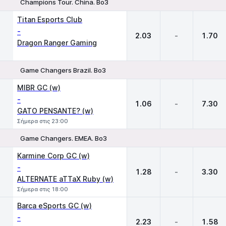
Champions Tour. China. Bo3
1
X
2
Titan Esports Club
-
2.03
-
1.70
Dragon Ranger Gaming
Game Changers Brazil. Bo3
1
X
2
MIBR GC (w)
-
1.06
-
7.30
GATO PENSANTE? (w)
Σήμερα στις 23:00
Game Changers. EMEA. Bo3
1
X
2
Karmine Corp GC (w)
-
1.28
-
3.30
ALTERNATE aTTaX Ruby (w)
Σήμερα στις 18:00
Barca eSports GC (w)
-
2.23
-
1.58