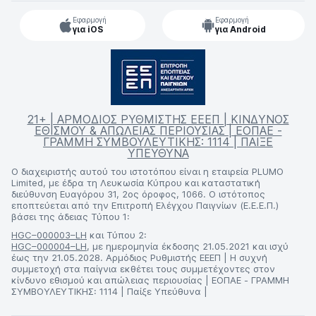
Εφαρμογή
Εφαρμογή
για iOS
για Android
21+ | ΑΡΜΟΔΙΟΣ ΡΥΘΜΙΣΤΗΣ ΕΕΕΠ | ΚΙΝΔΥΝΟΣ
ΕΘΙΣΜΟΥ & ΑΠΩΛΕΙΑΣ ΠΕΡΙΟΥΣΙΑΣ | ΕΟΠΑΕ -
ΓΡΑΜΜΗ ΣΥΜΒΟΥΛΕΥΤΙΚΗΣ: 1114 | ΠΑΙΞΕ
ΥΠΕΥΘΥΝΑ
Ο διαχειριστής αυτού του ιστοτόπου είναι η εταιρεία PLUMO
Limited, με έδρα τη Λευκωσία Κύπρου και καταστατική
διεύθυνση Ευαγόρου 31, 2ος όροφος, 1066. Ο ιστότοπος
εποπτεύεται από την Επιτροπή Ελέγχου Παιγνίων (Ε.Ε.Ε.Π.)
βάσει της άδειας Τύπου 1:
HGC–000003–LH
και Τύπου 2:
HGC–000004–LH
, με ημερομηνία έκδοσης 21.05.2021 και ισχύ
έως την 21.05.2028. Αρμόδιος Ρυθμιστής ΕΕΕΠ | Η συχνή
συμμετοχή στα παίγνια εκθέτει τους συμμετέχοντες στον
κίνδυνο εθισμού και απώλειας περιουσίας | ΕΟΠΑΕ - ΓΡΑΜΜΗ
ΣΥΜΒΟΥΛΕΥΤΙΚΗΣ: 1114 | Παίξε Υπεύθυνα |