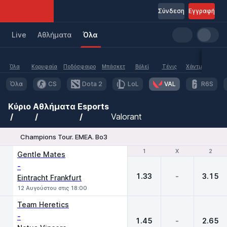
Σύνδεση
Εγγραφή
Live
Aθλήματα
Όλα
Όλα
Κορυφαία
Ποδόσφαιρο
Μπάσκετ
Βόλεϊ
Τένις
Χάντμπολ
Υδα
Όλα
CS
Dota 2
LoL
VAL
R6S
Κύριο
Αθλήματα
Esports
Valorant
Champions Tour. EMEA. Bo3
1
1
X
X
2
2
Gentle Mates
-
1.33
-
3.15
Eintracht Frankfurt
12 Αυγούστου στις 18:00
Team Heretics
-
1.45
-
2.65