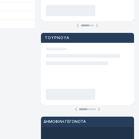
ΤΟΥΡΝΟΥΆ
ΔΗΜΟΦΙΛΉ ΓΕΓΟΝΌΤΑ
Ποδόσφαιρο
Μπάσκετ
Βόλεϊ
Τένις
Πινγκ Πονγκ