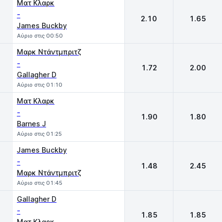
Ματ Κλαρκ
-
2.10
1.65
James Buckby
Αύριο στις 00:50
Μαρκ Ντάντμπριτζ
-
1.72
2.00
Gallagher D
Αύριο στις 01:10
Ματ Κλαρκ
-
1.90
1.80
Barnes J
Αύριο στις 01:25
James Buckby
-
1.48
2.45
Μαρκ Ντάντμπριτζ
Αύριο στις 01:45
Gallagher D
-
1.85
1.85
Ματ Κλαρκ