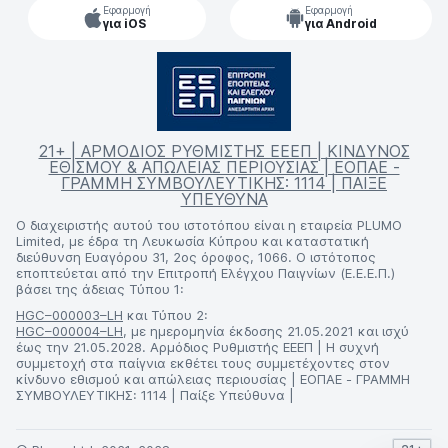
Εφαρμογή
Εφαρμογή
για iOS
για Android
21+ | ΑΡΜΟΔΙΟΣ ΡΥΘΜΙΣΤΗΣ ΕΕΕΠ | ΚΙΝΔΥΝΟΣ
ΕΘΙΣΜΟΥ & ΑΠΩΛΕΙΑΣ ΠΕΡΙΟΥΣΙΑΣ | ΕΟΠΑΕ -
ΓΡΑΜΜΗ ΣΥΜΒΟΥΛΕΥΤΙΚΗΣ: 1114 | ΠΑΙΞΕ
ΥΠΕΥΘΥΝΑ
Ο διαχειριστής αυτού του ιστοτόπου είναι η εταιρεία PLUMO
Limited, με έδρα τη Λευκωσία Κύπρου και καταστατική
διεύθυνση Ευαγόρου 31, 2ος όροφος, 1066. Ο ιστότοπος
εποπτεύεται από την Επιτροπή Ελέγχου Παιγνίων (Ε.Ε.Ε.Π.)
βάσει της άδειας Τύπου 1:
HGC–000003–LH
και Τύπου 2:
HGC–000004–LH
, με ημερομηνία έκδοσης 21.05.2021 και ισχύ
έως την 21.05.2028. Αρμόδιος Ρυθμιστής ΕΕΕΠ | Η συχνή
συμμετοχή στα παίγνια εκθέτει τους συμμετέχοντες στον
κίνδυνο εθισμού και απώλειας περιουσίας | ΕΟΠΑΕ - ΓΡΑΜΜΗ
ΣΥΜΒΟΥΛΕΥΤΙΚΗΣ: 1114 | Παίξε Υπεύθυνα |