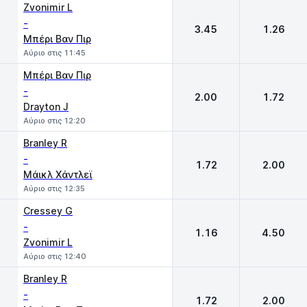
Zvonimir L
-
3.45
1.26
Μπέρι Βαν Πιρ
Αύριο στις 11:45
Μπέρι Βαν Πιρ
-
2.00
1.72
Drayton J
Αύριο στις 12:20
Branley R
-
1.72
2.00
Μάικλ Χάντλεϊ
Αύριο στις 12:35
Cressey G
-
1.16
4.50
Zvonimir L
Αύριο στις 12:40
Branley R
-
1.72
2.00