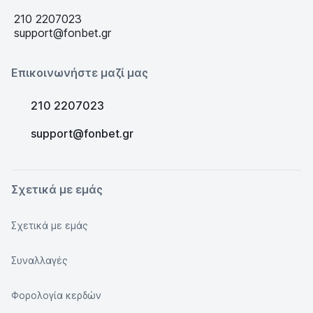
210 2207023
support@fonbet.gr
Επικοινωνήστε μαζί μας
210 2207023
support@fonbet.gr
Σχετικά με εμάς
Σχετικά με εμάς
Συναλλαγές
Φορολογία κερδών