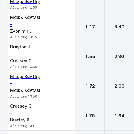
Μπέρι Βαν Πιρ
Αύριο στις 12:55
Μάικλ Χάντλεϊ
-
1.17
4.40
Zvonimir L
Αύριο στις 13:15
Drayton J
-
1.55
2.30
Cressey G
Αύριο στις 13:30
Μπέρι Βαν Πιρ
-
1.72
2.00
Μάικλ Χάντλεϊ
Αύριο στις 13:50
Cressey G
-
1.76
1.94
Branley R
Αύριο στις 14:05