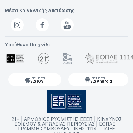
Μέσα Κοινωνικής Δικτύωσης
Υπεύθυνο Παιχνίδι
Εφαρμογή
Εφαρμογή
για iOS
για Android
21+ | ΑΡΜΟΔΙΟΣ ΡΥΘΜΙΣΤΗΣ ΕΕΕΠ | ΚΙΝΔΥΝΟΣ
ΕΘΙΣΜΟΥ & ΑΠΩΛΕΙΑΣ ΠΕΡΙΟΥΣΙΑΣ | ΕΟΠΑΕ -
ΓΡΑΜΜΗ ΣΥΜΒΟΥΛΕΥΤΙΚΗΣ: 1114 | ΠΑΙΞΕ