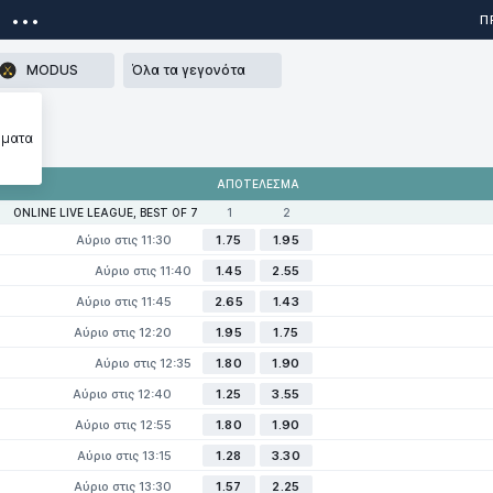
...
ΕΙΚΟΝΙΚΆ ΠΑΙΧΝΊΔΙΑ
ΑΠΟΤΕΛΕΣΜΑΤΑ
ΆΡΘΡΑ
ΕΦΑΡΜΟΓ
Π
MODUS
Όλα τα γεγονότα
ήματα
ΑΠΟΤΈΛΕΣΜΑ
ONLINE LIVE LEAGUE, BEST OF 7
1
2
Αύριο στις 11:30
1.75
1.95
Αύριο στις 11:40
1.45
2.55
Αύριο στις 11:45
2.65
1.43
Αύριο στις 12:20
1.95
1.75
Αύριο στις 12:35
1.80
1.90
Αύριο στις 12:40
1.25
3.55
Αύριο στις 12:55
1.80
1.90
Αύριο στις 13:15
1.28
3.30
Αύριο στις 13:30
1.57
2.25