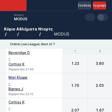
Σύνδεση
Εγγραφή
Νταρτς
MODUS
Κύριο
Αθλήματα
Νταρτς
MODUS
Online Live League, Best of 7
1
1
2
2
Beveridge D
-
1.22
3.80
Cottiss K
Σήμερα στις 21:50
Ματ Κλαρκ
-
1.70
2.03
Barnes J
Σήμερα στις 22:15
Cottiss K
-
2.07
1.67