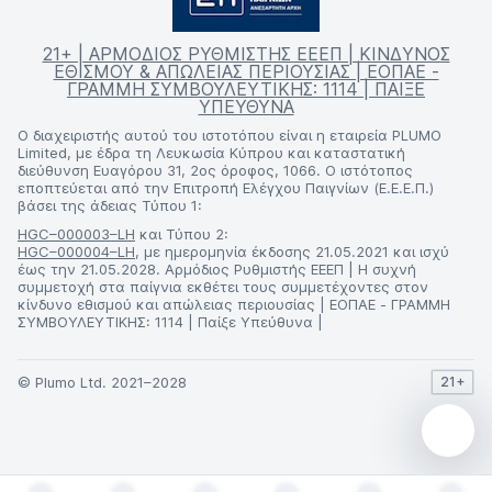
21+ | ΑΡΜΟΔΙΟΣ ΡΥΘΜΙΣΤΗΣ ΕΕΕΠ | ΚΙΝΔΥΝΟΣ
ΕΘΙΣΜΟΥ & ΑΠΩΛΕΙΑΣ ΠΕΡΙΟΥΣΙΑΣ | ΕΟΠΑΕ -
ΓΡΑΜΜΗ ΣΥΜΒΟΥΛΕΥΤΙΚΗΣ: 1114 | ΠΑΙΞΕ
ΥΠΕΥΘΥΝΑ
Ο διαχειριστής αυτού του ιστοτόπου είναι η εταιρεία PLUMO
Limited, με έδρα τη Λευκωσία Κύπρου και καταστατική
διεύθυνση Ευαγόρου 31, 2ος όροφος, 1066. Ο ιστότοπος
εποπτεύεται από την Επιτροπή Ελέγχου Παιγνίων (Ε.Ε.Ε.Π.)
βάσει της άδειας Τύπου 1:
HGC–000003–LH
και Τύπου 2:
HGC–000004–LH
, με ημερομηνία έκδοσης 21.05.2021 και ισχύ
έως την 21.05.2028. Αρμόδιος Ρυθμιστής ΕΕΕΠ | Η συχνή
συμμετοχή στα παίγνια εκθέτει τους συμμετέχοντες στον
κίνδυνο εθισμού και απώλειας περιουσίας | ΕΟΠΑΕ - ΓΡΑΜΜΗ
ΣΥΜΒΟΥΛΕΥΤΙΚΗΣ: 1114 | Παίξε Υπεύθυνα |
© Plumo Ltd. 2021–2028
21+