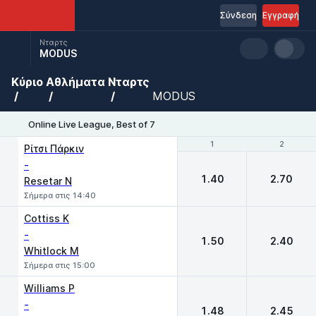
Σύνδεση
Εγγραφή
Νταρτς
MODUS
Κύριο
Αθλήματα
Νταρτς
MODUS
Online Live League, Best of 7
1
1
2
2
Ρίτσι Πάρκιν
-
1.40
2.70
Resetar N
Σήμερα στις 14:40
Cottiss K
-
1.50
2.40
Whitlock M
Σήμερα στις 15:00
Williams P
-
1.48
2.45