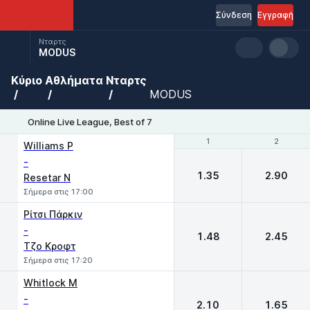
Σύνδεση
Εγγραφή
Νταρτς
MODUS
Κύριο
Αθλήματα
Νταρτς
MODUS
Online Live League, Best of 7
1
1
2
2
Williams P
-
1.35
2.90
Resetar N
Σήμερα στις 17:00
Ρίτσι Πάρκιν
-
1.48
2.45
Τζο Κροφτ
Σήμερα στις 17:20
Whitlock M
-
2.10
1.65