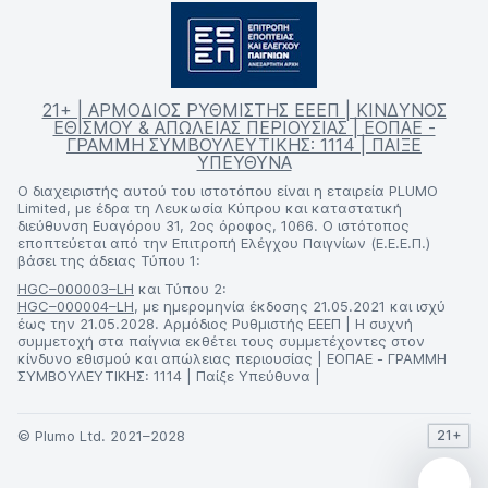
21+ | ΑΡΜΟΔΙΟΣ ΡΥΘΜΙΣΤΗΣ ΕΕΕΠ | ΚΙΝΔΥΝΟΣ
ΕΘΙΣΜΟΥ & ΑΠΩΛΕΙΑΣ ΠΕΡΙΟΥΣΙΑΣ | ΕΟΠΑΕ -
ΓΡΑΜΜΗ ΣΥΜΒΟΥΛΕΥΤΙΚΗΣ: 1114 | ΠΑΙΞΕ
ΥΠΕΥΘΥΝΑ
Ο διαχειριστής αυτού του ιστοτόπου είναι η εταιρεία PLUMO
Limited, με έδρα τη Λευκωσία Κύπρου και καταστατική
διεύθυνση Ευαγόρου 31, 2ος όροφος, 1066. Ο ιστότοπος
εποπτεύεται από την Επιτροπή Ελέγχου Παιγνίων (Ε.Ε.Ε.Π.)
βάσει της άδειας Τύπου 1:
HGC–000003–LH
και Τύπου 2:
HGC–000004–LH
, με ημερομηνία έκδοσης 21.05.2021 και ισχύ
έως την 21.05.2028. Αρμόδιος Ρυθμιστής ΕΕΕΠ | Η συχνή
συμμετοχή στα παίγνια εκθέτει τους συμμετέχοντες στον
κίνδυνο εθισμού και απώλειας περιουσίας | ΕΟΠΑΕ - ΓΡΑΜΜΗ
ΣΥΜΒΟΥΛΕΥΤΙΚΗΣ: 1114 | Παίξε Υπεύθυνα |
© Plumo Ltd. 2021–2028
21+