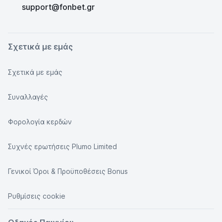
support@fonbet.gr
Σχετικά με εμάς
Σχετικά με εμάς
Συναλλαγές
Φορολογία κερδών
Συχνές ερωτήσεις Plumo Limited
Γενικοί Όροι & Προϋποθέσεις Bonus
Ρυθμίσεις cookie