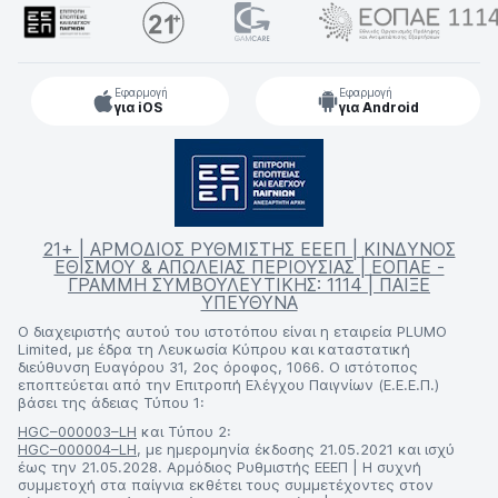
Εφαρμογή
Εφαρμογή
για iOS
για Android
21+ | ΑΡΜΟΔΙΟΣ ΡΥΘΜΙΣΤΗΣ ΕΕΕΠ | ΚΙΝΔΥΝΟΣ
ΕΘΙΣΜΟΥ & ΑΠΩΛΕΙΑΣ ΠΕΡΙΟΥΣΙΑΣ | ΕΟΠΑΕ -
ΓΡΑΜΜΗ ΣΥΜΒΟΥΛΕΥΤΙΚΗΣ: 1114 | ΠΑΙΞΕ
ΥΠΕΥΘΥΝΑ
Ο διαχειριστής αυτού του ιστοτόπου είναι η εταιρεία PLUMO
Limited, με έδρα τη Λευκωσία Κύπρου και καταστατική
διεύθυνση Ευαγόρου 31, 2ος όροφος, 1066. Ο ιστότοπος
εποπτεύεται από την Επιτροπή Ελέγχου Παιγνίων (Ε.Ε.Ε.Π.)
βάσει της άδειας Τύπου 1:
HGC–000003–LH
και Τύπου 2:
HGC–000004–LH
, με ημερομηνία έκδοσης 21.05.2021 και ισχύ
έως την 21.05.2028. Αρμόδιος Ρυθμιστής ΕΕΕΠ | Η συχνή
συμμετοχή στα παίγνια εκθέτει τους συμμετέχοντες στον