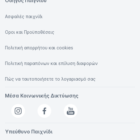
Οδηγός Παιγνίου
Ασφαλές παιχνίδι
Οροι και Προϋποθέσεις
Πολιτική απορρήτου και cookies
Πολιτική παραπόνων και επίλυση διαφορών
Πώς να ταυτοποιήσετε το λογαριασμό σας
Μέσα Κοινωνικής Δικτύωσης
Υπεύθυνο Παιχνίδι