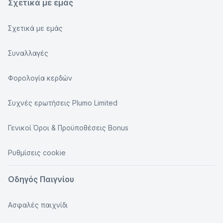
Σχετικά με εμάς
Σχετικά με εμάς
Συναλλαγές
Φορολογία κερδών
Συχνές ερωτήσεις Plumo Limited
Γενικοί Όροι & Προϋποθέσεις Bonus
Ρυθμίσεις cookie
Οδηγός Παιγνίου
Ασφαλές παιχνίδι