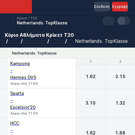
Σύνδεση
Εγγραφή
Κρίκετ / T20
Netherlands. TopKlasse
Κύριο
Αθλήματα
Κρίκετ
T20
Netherlands. TopKlasse
Netherlands. TopKlasse
1
1
2
2
Kampong
-
1.62
2.15
Hermes DVS
Αύριο στις 11:00
Sparta
-
3.10
1.32
Excelsior'20
Αύριο στις 11:00
HCC
-
1.82
1.88