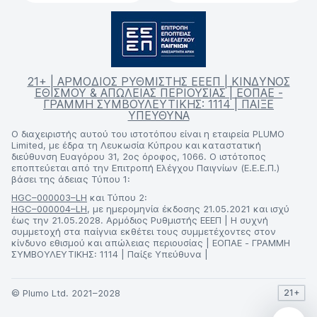
21+ | ΑΡΜΟΔΙΟΣ ΡΥΘΜΙΣΤΗΣ ΕΕΕΠ | ΚΙΝΔΥΝΟΣ
ΕΘΙΣΜΟΥ & ΑΠΩΛΕΙΑΣ ΠΕΡΙΟΥΣΙΑΣ | ΕΟΠΑΕ -
ΓΡΑΜΜΗ ΣΥΜΒΟΥΛΕΥΤΙΚΗΣ: 1114 | ΠΑΙΞΕ
ΥΠΕΥΘΥΝΑ
Ο διαχειριστής αυτού του ιστοτόπου είναι η εταιρεία PLUMO
Limited, με έδρα τη Λευκωσία Κύπρου και καταστατική
διεύθυνση Ευαγόρου 31, 2ος όροφος, 1066. Ο ιστότοπος
εποπτεύεται από την Επιτροπή Ελέγχου Παιγνίων (Ε.Ε.Ε.Π.)
βάσει της άδειας Τύπου 1:
HGC–000003–LH
και Τύπου 2:
HGC–000004–LH
, με ημερομηνία έκδοσης 21.05.2021 και ισχύ
έως την 21.05.2028. Αρμόδιος Ρυθμιστής ΕΕΕΠ | Η συχνή
συμμετοχή στα παίγνια εκθέτει τους συμμετέχοντες στον
κίνδυνο εθισμού και απώλειας περιουσίας | ΕΟΠΑΕ - ΓΡΑΜΜΗ
ΣΥΜΒΟΥΛΕΥΤΙΚΗΣ: 1114 | Παίξε Υπεύθυνα |
© Plumo Ltd. 2021–2028
21+