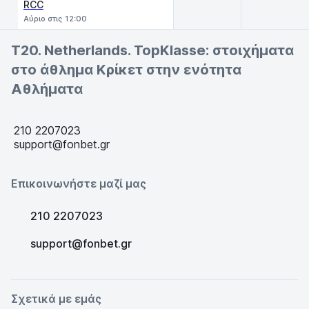
RCC
Αύριο στις 12:00
T20. Netherlands. TopKlasse: στοιχήματα
στο άθλημα Κρίκετ στην ενότητα
Αθλήματα
210 2207023
support@fonbet.gr
Επικοινωνήστε μαζί μας
210 2207023
support@fonbet.gr
Σχετικά με εμάς