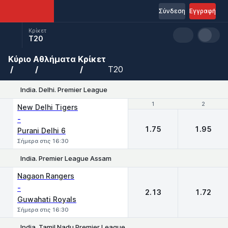
Σύνδεση
Εγγραφή
Κρίκετ
T20
Κύριο
Αθλήματα
Κρίκετ
T20
India. Delhi. Premier League
1
1
2
2
New Delhi Tigers
-
1.75
1.95
Purani Delhi 6
Σήμερα στις 16:30
India. Premier League Assam
1
2
Nagaon Rangers
-
2.13
1.72
Guwahati Royals
Σήμερα στις 16:30
India. Tamil Nadu Premier League