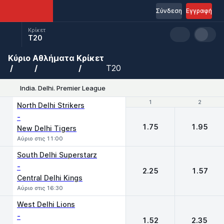
Σύνδεση
Εγγραφή
Κρίκετ
T20
Κύριο
Αθλήματα
Κρίκετ
T20
India. Delhi. Premier League
1
1
2
2
North Delhi Strikers
-
1.75
1.95
New Delhi Tigers
Αύριο στις 11:00
South Delhi Superstarz
-
2.25
1.57
Central Delhi Kings
Αύριο στις 16:30
West Delhi Lions
-
1.52
2.35