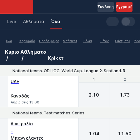
Σύνδεση
Εγγραφή
Live
Aθλήματα
Όλα
Όλα
Κορυφαία
Ποδόσφαιρο
Μπάσκετ
Βόλεϊ
Τένις
Χάντμπολ
Υδα
Κύριο
Αθλήματα
Κρίκετ
National teams. ODI. ICC. World Cup. League 2. Scotland. Round-
1
1
2
2
UAE
-
2.10
1.73
Καναδάς
Αύριο στις 13:00
National teams. Test matches. Series
1
2
Αυστραλία
-
1.04
11.50
Μπανγκλαντές