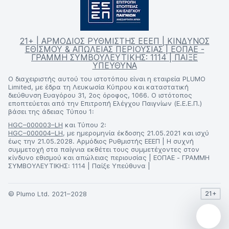
21+ | ΑΡΜΟΔΙΟΣ ΡΥΘΜΙΣΤΗΣ ΕΕΕΠ | ΚΙΝΔΥΝΟΣ
ΕΘΙΣΜΟΥ & ΑΠΩΛΕΙΑΣ ΠΕΡΙΟΥΣΙΑΣ | ΕΟΠΑΕ -
ΓΡΑΜΜΗ ΣΥΜΒΟΥΛΕΥΤΙΚΗΣ: 1114 | ΠΑΙΞΕ
ΥΠΕΥΘΥΝΑ
Ο διαχειριστής αυτού του ιστοτόπου είναι η εταιρεία PLUMO
Limited, με έδρα τη Λευκωσία Κύπρου και καταστατική
διεύθυνση Ευαγόρου 31, 2ος όροφος, 1066. Ο ιστότοπος
εποπτεύεται από την Επιτροπή Ελέγχου Παιγνίων (Ε.Ε.Ε.Π.)
βάσει της άδειας Τύπου 1:
HGC–000003–LH
και Τύπου 2:
HGC–000004–LH
, με ημερομηνία έκδοσης 21.05.2021 και ισχύ
έως την 21.05.2028. Αρμόδιος Ρυθμιστής ΕΕΕΠ | Η συχνή
συμμετοχή στα παίγνια εκθέτει τους συμμετέχοντες στον
κίνδυνο εθισμού και απώλειας περιουσίας | ΕΟΠΑΕ - ΓΡΑΜΜΗ
ΣΥΜΒΟΥΛΕΥΤΙΚΗΣ: 1114 | Παίξε Υπεύθυνα |
© Plumo Ltd. 2021–2028
21+