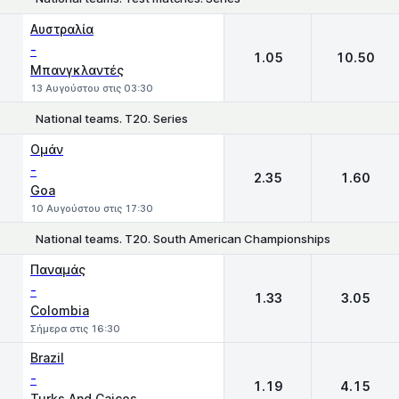
1
2
Αυστραλία
-
1.05
10.50
Μπανγκλαντές
13 Αυγούστου στις 03:30
National teams. T20. Series
1
2
Ομάν
-
2.35
1.60
Goa
10 Αυγούστου στις 17:30
National teams. T20. South American Championships
1
2
Παναμάς
-
1.33
3.05
Colombia
Σήμερα στις 16:30
Brazil
-
1.19
4.15
Turks And Caicos