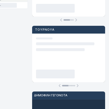
-
ΤΟΥΡΝΟΥΆ
ΔΗΜΟΦΙΛΉ ΓΕΓΟΝΌΤΑ
Ποδόσφαιρο
Μπάσκετ
Βόλεϊ
Τένις
Πινγκ Πονγκ