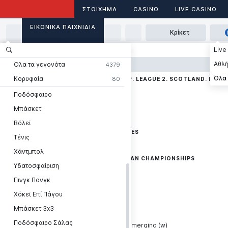
ΣΤΟΙΧΗΜΑ
ΣΤΟΙΧΗΜΑ
CASINO
CASINO
LIVE CASINO
LIVE CASINO
ΕΙΚΟΝΙΚΆ ΠΑΙΧΝΊΔΙΑ
Όλες τις ώρες
Κρίκετ
ΑΠΟΤΕΛΕΣΜΑΤΑ
Όλες τις ώρες
Live
Κύριο
Αθλήματα
Κρίκετ
Εθνικές ομάδες
ΆΡΘΡΑ
1 ώρα
Aθλ
Όλα τα γεγονότα
Όλα τα γεγονότα
Όλα τα γεγονότα
4379
36
2 ώρες
Όλα
Κορυφαία
80
ΚΑΤΗΓΟΡΊΑ
NATIONAL TEAMS. ODI. ICC. WORLD CUP. LEAGUE 2. SCOTLAND. RO
ΕΦΑΡΜΟΓΕΣ
Κρίκετ - Εθνικές ομάδες
Σκωτία — Καναδάς
Εθνικές ομάδες
4 ώρες
Ποδόσφαιρο
NATIONAL TEAMS. ODI. ICC. WORLD CUP. LEAGUE 2. SCOTLAND
Σκωτία
National teams. ODI. ICC. World Cup. League 2
NATIONAL TEAMS. ODI. SERIES
6 ώρες
Μπάσκετ
-
Ιρλανδία — Afghanistan
Καναδάς
National teams. ODI. Series
12 ώρες
Βόλεϊ
N
Ιρλανδία
NATIONAL TEAMS. TEST MATCHES. SERIES
National teams. Test matches. Series
1 ημέρα
-
Τένις
Afghanistan
Αυστραλία — Μπανγκλαντές
National teams. T20. South American Championships
NATIONAL TE
2 ημέρες
Χάντμπολ
Αυστραλία
NATIONAL TEAMS. T20. SOUTH AMERICAN CHAMPIONSHIPS
-
1
National teams. T20. Women. Series
Υδατοσφαίριση
Μπανγκλαντές
Brazil — Peru
NATIONAL TEAMS. T20. SOUT
T20
Brazil
Πινγκ Πονγκ
Turks And Caicos — Colombia
-
India. Delhi. Premier League
Peru
Turks And Caicos
Χόκεϊ Επί Πάγου
Mexico — Παναμάς
-
India. Premier League Assam
Colombia
Mexico
Μπάσκετ 3x3
NATIONAL TEAMS. T20. WOMEN. SERIES
-
India. Elite Championship
Παναμάς
Ποδόσφαιρο Σάλας
South Africa Emerging (w) — Bangladesh Emerging (w)
NATIONAL 