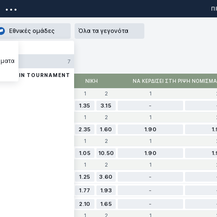
...
ΕΙΚΟΝΙΚΆ ΠΑΙΧΝΊΔΙΑ
ΑΠΟΤΕΛΕΣΜΑΤΑ
ΆΡΘΡΑ
ΕΦΑΡΜΟΓ
Π
Εθνικές ομάδες
Όλα τα γεγονότα
ήματα
7
UND-ROBIN TOURNAMENT
ΝΊΚΗ
ΝΑ ΚΕΡΔΊΣΕΙ ΣΤΗ ΡΊΨΗ ΝΟΜΊΣΜ
. ROUND-ROBIN TOURNAMENT
1
2
1
Αύριο στις 13:00
1.35
3.15
-
ATIONAL TEAMS. ODI. SERIES
1
2
1
Αύριο στις 12:45
2.35
1.60
1.90
1
AMS. TEST MATCHES. SERIES
1
2
1
3 Αυγούστου στις 03:30
1.05
10.50
1.90
1
H AMERICAN CHAMPIONSHIPS
1
2
1
Σήμερα στις 16:30
1.25
3.60
-
Σήμερα στις 16:30
1.77
1.93
-
Σήμερα στις 21:00
2.10
1.65
-
TEAMS. T20. WOMEN. SERIES
1
2
1