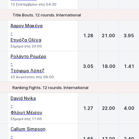
13 Σεπτεμβρίου στις 04:30
Title Bouts. 12 rounds. International
1
X
2
Άαρον Μακένα
-
1.28
21.00
3.95
Ετινόζα Ολίχα
Σήμερα στις 23:00
Ρολάντο Ρομέρο
-
3.05
18.00
1.41
Τεόφιμο Λόπεζ
23 Αυγούστου στις 06:00
Ranking Fights. 12 rounds. International
1
X
2
David Nyika
-
1.27
22.00
4.00
Φλόιντ Μέισον
Σήμερα στις 11:00
Callum Simpson
-
1.65
17.00
2.40