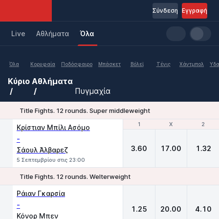
Σύνδεση
Εγγραφή
Live
Aθλήματα
Όλα
Όλα
Κορυφαία
Ποδόσφαιρο
Μπάσκετ
Βόλεϊ
Τένις
Χάντμπολ
Υδα
Κύριο
Αθλήματα
Πυγμαχία
Title Fights. 12 rounds. Super middleweight
1
1
X
X
2
2
Κρίστιαν Μπίλι Ασόμο
-
3.60
17.00
1.32
Σάουλ Άλβαρεζ
5 Σεπτεμβρίου στις 23:00
Title Fights. 12 rounds. Welterweight
1
X
2
Ράιαν Γκαρσία
-
1.25
20.00
4.10
Κόνορ Μπεν