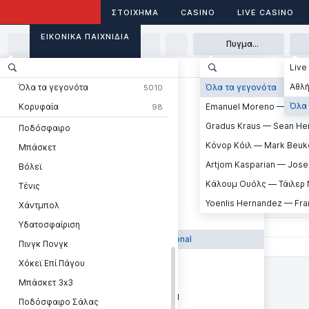
ΣΤΟΙΧΗΜΑ
ΣΤΟΙΧΗΜΑ
CASINO
CASINO
LIVE CASINO
LIVE CASINO
ΕΙΚΟΝΙΚΆ ΠΑΙΧΝΊΔΙΑ
Όλες τις ώρες
Πυγμαχία
ΑΠΟΤΕΛΕΣΜΑΤΑ
Όλες τις ώρες
Live
Κύριο
Αθλήματα
Πυγμαχία
Ranking Fights
Ranking Bou
ΆΡΘΡΑ
1 ώρα
Aθλ
Όλα τα γεγονότα
Όλα τα γεγονότα
Όλα τα γεγονότα
5010
33
2 ώρες
Όλα
Κορυφαία
Emanuel Moreno — Guille
98
ΚΑΤΗΓΟΡΊΑ
ΕΦΑΡΜΟΓΕΣ
Πυγμαχία - Ranking Fights
Title Fights. 12 rounds
4 ώρες
Gradus Kraus — Sean He
Ποδόσφαιρο
Emanuel Moreno
Super middleweight
6 ώρες
Κόνορ Κόιλ — Mark Beuk
Μπάσκετ
-
Guillermo Gutierrez
Gradus Kraus
Welterweight
12 ώρες
Artjom Kasparian — Jos
Βόλεϊ
-
Sean Hemphill
Κόνορ Κόιλ
Title Bouts. 12 rounds. International
1 ημέρα
Κάλουμ Ουόλς — Τάιλερ 
Τένις
-
Mark Beuke
Artjom Kasparian
Ranking Fights
2 ημέρες
Yoenlis Hernandez — Fra
Χάντμπολ
-
Joseph Ward
Κάλουμ Ουόλς
12 rounds. International
Υδατοσφαίριση
-
Τάιλερ Ντένι
Yoenlis Hernandez
Ranking Bouts. 10 rounds. International
Πινγκ Πονγκ
-
Francisco Veron
8 rounds. International
Χόκεϊ Επί Πάγου
6 rounds. International
Μπάσκετ 3x3
Rating bouts. 4 rounds. International
Ποδόσφαιρο Σάλας