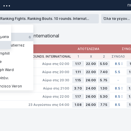
...
ΕΙΚΟΝΙΚΆ ΠΑΙΧΝΊΔΙΑ
ΑΠΟΤΕΛΕΣΜΑΤΑ
ΆΡΘΡΑ
ΕΦΑΡΜΟΓ
Π
Ranking Fights. Ranking Bouts. 10 rounds. International
Όλα τα γεγονότα
ts. 10 rounds. International
ήματα
6
rmo Gutierrez
ΑΠΟΤΈΛΕΣΜΑ
ΣΎΝΟ
mphill
RANKING BOUTS. 10 ROUNDS. INTERNATIONAL
1
X
2
ΣΎΝΟΛΟ
e
Αύριο στις 02:00
1.17
22.00
5.50
8.5
1
eph Ward
Αύριο στις 20:00
1.11
22.00
7.40
5.5
1
Ντένι
Αύριο στις 20:30
1.15
26.00
5.75
-
ncisco Veron
Αύριο στις 21:00
3.70
24.00
1.30
8.5
1
Αύριο στις 22:00
1.17
26.00
5.30
8.5
1
23 Αυγούστου στις 04:00
1.08
26.00
7.75
8.5
1