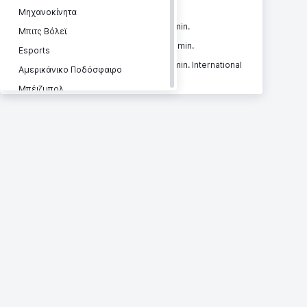
Γυναίκες
Μηχανοκίνητα
Women. Title Bouts. 10 rounds of 2 min.
Μπιτς Βόλεϊ
Women. Rating bouts. 6 rounds of 2 min.
Esports
Women. Title Bouts. 10 rounds of 2 min. International
Αμερικάνικο Ποδόσφαιρο
Women. 8 rounds of 2 min.
Μπέιζμπολ
Χόκεϊ Επί Χόρτου
Φλόρμπολ
Μπιτς Σόκερ
Λακρός
Ράγκμπι
Αυστραλιανό Ποδόσφαιρο
Κρίκετ
Μπάντμιντον
Μπιλιάρδο - Σνούκερ
Πάντελ τέννις
Νταρτς