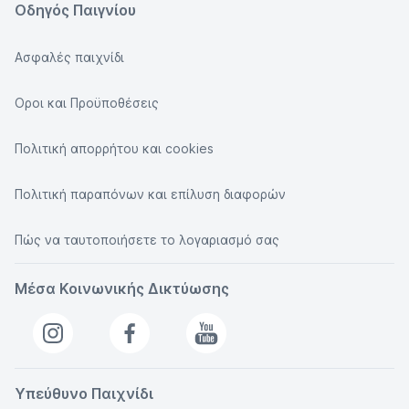
Οδηγός Παιγνίου
Ασφαλές παιχνίδι
Οροι και Προϋποθέσεις
Πολιτική απορρήτου και cookies
Πολιτική παραπόνων και επίλυση διαφορών
Πώς να ταυτοποιήσετε το λογαριασμό σας
Μέσα Κοινωνικής Δικτύωσης
Υπεύθυνο Παιχνίδι