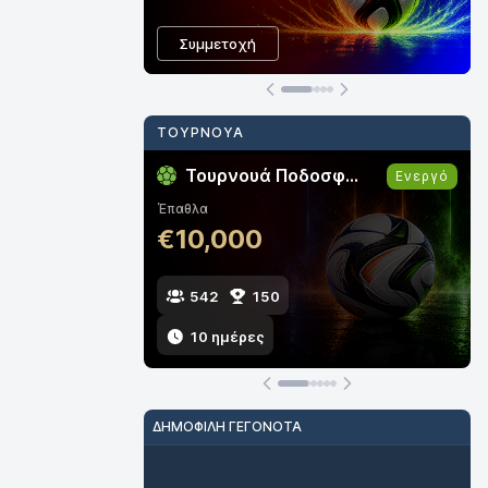
Συμμετοχή
ΤΟΥΡΝΟΥΆ
Τουρνουά Τένις!
Τουρνουά Cyber - eSports!
Τουρνουά Ποδοσφαίρου!
Τουρνουά Ποδοσφαίρου!
Τουρνουά Ποδοσφαίρου!
Σύντομα
Σύντομα
Ενεργό
Ενεργό
Ενεργό
Έπαθλα
Έπαθλα
Έπαθλα
Έπαθλα
Έπαθλα
€10,000
€10,000
€10,000
€10,000
€5,000
542
42
36
226
179
150
150
75
150
100
10 ημέρες
10 ημέρες
17 ημέρες
25 ημέρες
25 ημέρες
ΔΗΜΟΦΙΛΉ ΓΕΓΟΝΌΤΑ
Ποδόσφαιρο
Μπάσκετ
Βόλεϊ
Τένις
Υδατοσφαίριση