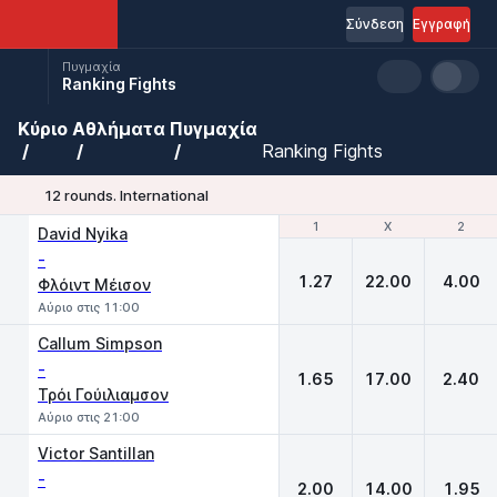
Σύνδεση
Εγγραφή
Πυγμαχία
Ranking Fights
Κύριο
Αθλήματα
Πυγμαχία
Ranking Fights
12 rounds. International
1
1
X
X
2
2
David Nyika
-
1.27
22.00
4.00
Φλόιντ Μέισον
Αύριο στις 11:00
Callum Simpson
-
1.65
17.00
2.40
Τρόι Γούιλιαμσον
Αύριο στις 21:00
Victor Santillan
-
2.00
14.00
1.95