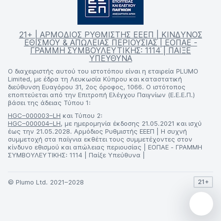
21+ | ΑΡΜΟΔΙΟΣ ΡΥΘΜΙΣΤΗΣ ΕΕΕΠ | ΚΙΝΔΥΝΟΣ
ΕΘΙΣΜΟΥ & ΑΠΩΛΕΙΑΣ ΠΕΡΙΟΥΣΙΑΣ | ΕΟΠΑΕ -
ΓΡΑΜΜΗ ΣΥΜΒΟΥΛΕΥΤΙΚΗΣ: 1114 | ΠΑΙΞΕ
ΥΠΕΥΘΥΝΑ
Ο διαχειριστής αυτού του ιστοτόπου είναι η εταιρεία PLUMO
Limited, με έδρα τη Λευκωσία Κύπρου και καταστατική
διεύθυνση Ευαγόρου 31, 2ος όροφος, 1066. Ο ιστότοπος
εποπτεύεται από την Επιτροπή Ελέγχου Παιγνίων (Ε.Ε.Ε.Π.)
βάσει της άδειας Τύπου 1:
HGC–000003–LH
και Τύπου 2:
HGC–000004–LH
, με ημερομηνία έκδοσης 21.05.2021 και ισχύ
έως την 21.05.2028. Αρμόδιος Ρυθμιστής ΕΕΕΠ | Η συχνή
συμμετοχή στα παίγνια εκθέτει τους συμμετέχοντες στον
κίνδυνο εθισμού και απώλειας περιουσίας | ΕΟΠΑΕ - ΓΡΑΜΜΗ
ΣΥΜΒΟΥΛΕΥΤΙΚΗΣ: 1114 | Παίξε Υπεύθυνα |
© Plumo Ltd. 2021–2028
21+