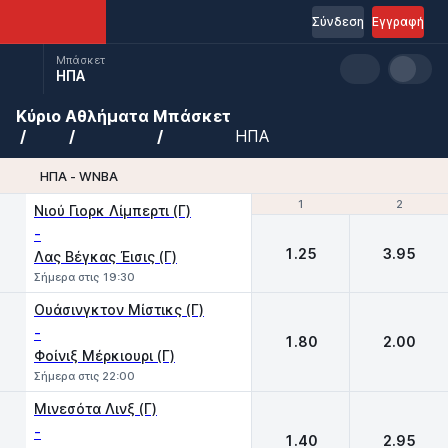
Σύνδεση
Εγγραφή
Μπάσκετ
ΗΠΑ
Κύριο
Αθλήματα
Μπάσκετ
ΗΠΑ
ΗΠΑ - WNBA
1
1
2
2
Νιού Γιορκ Λίμπερτι (Γ)
-
1.25
3.95
Λας Βέγκας Έισις (Γ)
Σήμερα στις 19:30
Ουάσινγκτον Μίστικς (Γ)
-
1.80
2.00
Φοίνιξ Μέρκιουρι (Γ)
Σήμερα στις 22:00
Μινεσότα Λινξ (Γ)
-
1.40
2.95