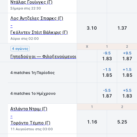
Ντάλας Γουίνγκς (Γ)
Σήμερα στις 22:30
Λος Άντζελες Σπαρκς (Γ)
-
3.10
1.37
Γκόλντεν Στέιτ Βάλκιρις (Γ)
Αύριο στις 02:00
Χ
Χ
1
1
2
2
4 αγώνες
-9.5
+9.5
Γηπεδούχοι — Φιλοξενούμενοι
1.83
1.87
-1.5
+1.5
4 matches 1η Περίοδος
1.85
1.85
-5.5
+5.5
4 matches 1ο Ημίχρονο
1.87
1.83
1
1
2
2
Ατλάντα Ντριμ (Γ)
-
1.16
5.25
Τορόντο Τέμπο (Γ)
11 Αυγούστου στις 03:00