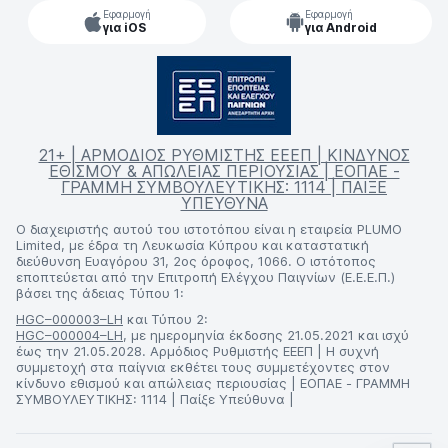
Εφαρμογή
Εφαρμογή
για iOS
για Android
21+ | ΑΡΜΟΔΙΟΣ ΡΥΘΜΙΣΤΗΣ ΕΕΕΠ | ΚΙΝΔΥΝΟΣ
ΕΘΙΣΜΟΥ & ΑΠΩΛΕΙΑΣ ΠΕΡΙΟΥΣΙΑΣ | ΕΟΠΑΕ -
ΓΡΑΜΜΗ ΣΥΜΒΟΥΛΕΥΤΙΚΗΣ: 1114 | ΠΑΙΞΕ
ΥΠΕΥΘΥΝΑ
Ο διαχειριστής αυτού του ιστοτόπου είναι η εταιρεία PLUMO
Limited, με έδρα τη Λευκωσία Κύπρου και καταστατική
διεύθυνση Ευαγόρου 31, 2ος όροφος, 1066. Ο ιστότοπος
εποπτεύεται από την Επιτροπή Ελέγχου Παιγνίων (Ε.Ε.Ε.Π.)
βάσει της άδειας Τύπου 1:
HGC–000003–LH
και Τύπου 2:
HGC–000004–LH
, με ημερομηνία έκδοσης 21.05.2021 και ισχύ
έως την 21.05.2028. Αρμόδιος Ρυθμιστής ΕΕΕΠ | Η συχνή
συμμετοχή στα παίγνια εκθέτει τους συμμετέχοντες στον
κίνδυνο εθισμού και απώλειας περιουσίας | ΕΟΠΑΕ - ΓΡΑΜΜΗ
ΣΥΜΒΟΥΛΕΥΤΙΚΗΣ: 1114 | Παίξε Υπεύθυνα |