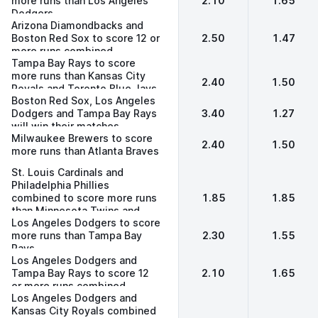
more runs than Los Angeles
2.10
1.65
Dodgers
Arizona Diamondbacks and
Boston Red Sox to score 12 or
2.50
1.47
more runs combined
Tampa Bay Rays to score
more runs than Kansas City
2.40
1.50
Royals and Toronto Blue Jays
Boston Red Sox, Los Angeles
combined
Dodgers and Tampa Bay Rays
3.40
1.27
will win their matches
Milwaukee Brewers to score
2.40
1.50
more runs than Atlanta Braves
St. Louis Cardinals and
Philadelphia Phillies
combined to score more runs
1.85
1.85
than Minnesota Twins and
Los Angeles Dodgers to score
Baltimore Orioles combined
more runs than Tampa Bay
2.30
1.55
Rays
Los Angeles Dodgers and
Tampa Bay Rays to score 12
2.10
1.65
or more runs combined
Los Angeles Dodgers and
Kansas City Royals combined