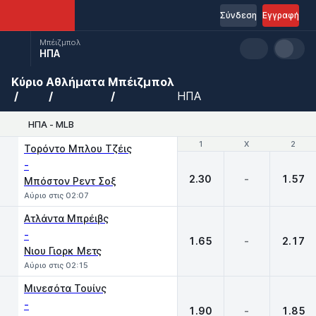
Σύνδεση
Εγγραφή
Μπέιζμπολ
ΗΠΑ
Κύριο
Αθλήματα
Μπέιζμπολ
ΗΠΑ
ΗΠΑ - MLB
1
1
X
X
2
2
Τορόντο Μπλου Τζέις
-
2.30
-
1.57
Μπόστον Ρεντ Σοξ
Αύριο στις 02:07
Ατλάντα Μπρέιβς
-
1.65
-
2.17
Νιου Γιορκ Μετς
Αύριο στις 02:15
Μινεσότα Τουίνς
-
1.90
-
1.85