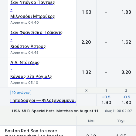
Σαν Ντιέγκο Πάντρες
-
1.93
-
1.83
Μιλγουόκι Μπρούερς
Αύριο στις 04:40
Σαν Φρανσίσκο Τζάιαντς
-
2.20
-
1.62
Χιούστον Άστρος
Αύριο στις 04:45
Λ.Α. Ντότζερς
-
1.32
-
3.20
Κάνσας Σίτι Ρόγιαλς
Αύριο στις 05:10
Χ
Χ
1
1
2
2
10 αγώνες
+0.5
-0.5
Γηπεδούχοι — Φιλοξενούμενοι
1.90
1.80
USA. MLB. Special bets. Matches on August 11
έως 11.08 02:07
Ναι
Όχι
Boston Red Sox to score