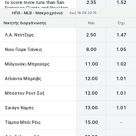
to score more runs than San
2.35
1.52
Francisco Giants and Houston
ΗΠΑ - MLB - Μακροχρόνια
Astros combined
έως 16.08 20:15
Ναι
Όχι
Νικητής διοργάνωσης
Λ.Α. Ντότζερς
2.50
1.47
Νιου Γιορκ Γιάνκις
8.00
1.05
Μιλγουόκι Μπρούερς
11.00
1.02
Ατλάντα Μπρέιβς
12.00
1.01
Μπόστον Ρεντ Σοξ
12.00
1.01
Σικάγο Καμπς
13.00
1.01
Τάμπα Μπέι Ρέις
15.00
-