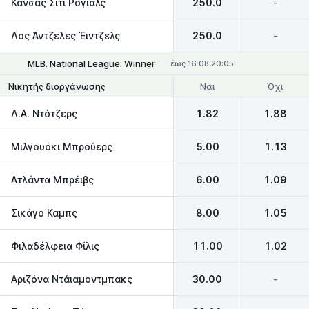
Κάνσας Σίτι Ρόγιαλς
250.0
-
Λος Άντζελες Έιντζελς
250.0
-
MLB. National League. Winner
έως 16.08 20:05
Ναι
Όχι
Νικητής διοργάνωσης
Λ.Α. Ντότζερς
1.82
1.88
Μιλγουόκι Μπρούερς
5.00
1.13
Ατλάντα Μπρέιβς
6.00
1.09
Σικάγο Καμπς
8.00
1.05
Φιλαδέλφεια Φίλις
11.00
1.02
Αριζόνα Ντάιαμοντμπακς
30.00
-