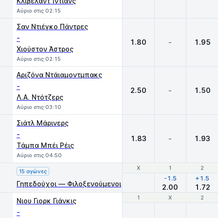
Κλίβελαντ Ίντιανς
Αύριο στις 02:15
Σαν Ντιέγκο Πάντρες
-
1.80
-
1.95
Χιούστον Άστρος
Αύριο στις 02:15
Αριζόνα Ντάιαμοντμπακς
-
2.50
-
1.50
Λ.Α. Ντότζερς
Αύριο στις 03:10
Σιάτλ Μάρινερς
-
1.83
-
1.93
Τάμπα Μπέι Ρέις
Αύριο στις 04:50
Χ
Χ
1
1
2
2
15 αγώνες
-1.5
+1.5
Γηπεδούχοι — Φιλοξενούμενοι
2.00
1.72
1
1
X
X
2
2
Νιου Γιορκ Γιάνκις
-