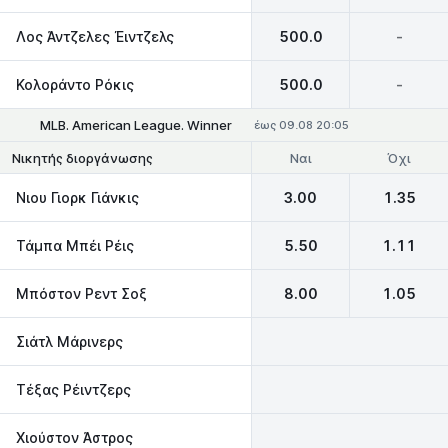
Λος Άντζελες Έιντζελς
500.0
-
Κολοράντο Ρόκις
500.0
-
MLB. American League. Winner
έως 09.08 20:05
Ναι
Όχι
Νικητής διοργάνωσης
Νιου Γιορκ Γιάνκις
3.00
1.35
Τάμπα Μπέι Ρέις
5.50
1.11
Μπόστον Ρεντ Σοξ
8.00
1.05
Σιάτλ Μάρινερς
Τέξας Ρέιντζερς
Χιούστον Άστρος