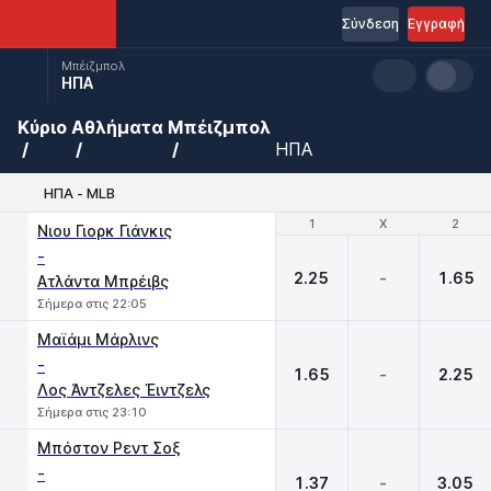
Σύνδεση
Εγγραφή
Μπέιζμπολ
ΗΠΑ
Κύριο
Αθλήματα
Μπέιζμπολ
ΗΠΑ
ΗΠΑ - MLB
1
1
X
X
2
2
Νιου Γιορκ Γιάνκις
-
2.25
-
1.65
Ατλάντα Μπρέιβς
Σήμερα στις 22:05
Μαϊάμι Μάρλινς
-
1.65
-
2.25
Λος Άντζελες Έιντζελς
Σήμερα στις 23:10
Μπόστον Ρεντ Σοξ
-
1.37
-
3.05