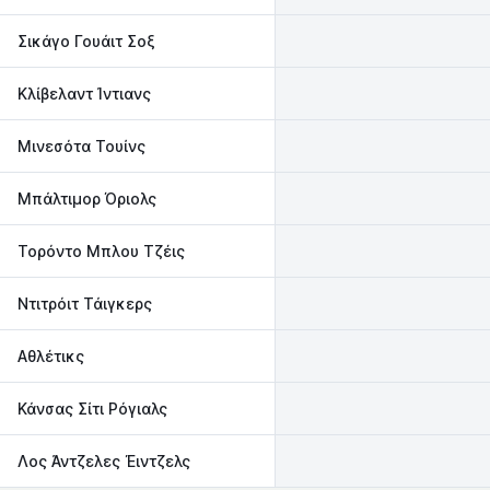
Σικάγο Γουάιτ Σοξ
Κλίβελαντ Ίντιανς
Μινεσότα Τουίνς
Μπάλτιμορ Όριολς
Τορόντο Μπλου Τζέις
Ντιτρόιτ Τάιγκερς
Αθλέτικς
Κάνσας Σίτι Ρόγιαλς
Λος Άντζελες Έιντζελς