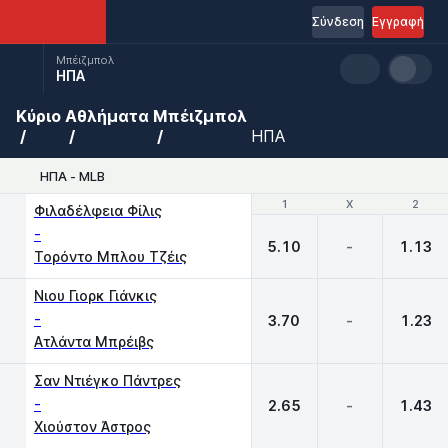
Σύνδεση
Εγγραφή
Μπέιζμπολ
ΗΠΑ
Κύριο
Αθλήματα
Μπέιζμπολ
ΗΠΑ
ΗΠΑ - MLB
1
1
X
X
2
2
Φιλαδέλφεια Φίλις
-
5.10
-
1.13
Τορόντο Μπλου Τζέις
Νιου Γιορκ Γιάνκις
-
3.70
-
1.23
Ατλάντα Μπρέιβς
Σαν Ντιέγκο Πάντρες
-
2.65
-
1.43
Χιούστον Άστρος