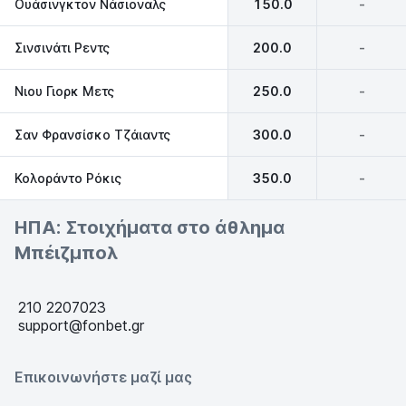
Ουάσινγκτον Νάσιοναλς
150.0
-
Σινσινάτι Ρεντς
200.0
-
Νιου Γιορκ Μετς
250.0
-
Σαν Φρανσίσκο Τζάιαντς
300.0
-
Κολοράντο Ρόκις
350.0
-
ΗΠΑ: Στοιχήματα στο άθλημα
Μπέιζμπολ
210 2207023
support@fonbet.gr
Επικοινωνήστε μαζί μας