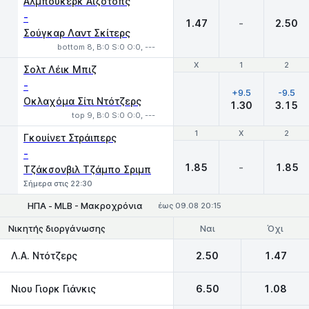
Άλμπουκερκ Άιζοτοπς
-
1.47
-
2.50
Σούγκαρ Λαντ Σκίτερς
bottom 8, B:0 S:0 O:0, ---
Χ
Χ
1
1
2
2
Σολτ Λέικ Μπιζ
-
+9.5
-9.5
Οκλαχόμα Σίτι Ντότζερς
1.30
3.15
top 9, B:0 S:0 O:0, ---
1
1
X
X
2
2
Γκουίνετ Στράιπερς
-
1.85
-
1.85
Τζάκσονβιλ Τζάμπο Σριμπ
Σήμερα στις 22:30
ΗΠΑ - MLB - Μακροχρόνια
έως 09.08 20:15
Ναι
Όχι
Νικητής διοργάνωσης
Λ.Α. Ντότζερς
2.50
1.47
Νιου Γιορκ Γιάνκις
6.50
1.08