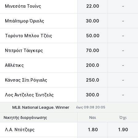
Μινεσότα Τουίνς
22.00
-
Μπάλτιμορ Όριολς
30.00
-
Τορόντο Μπλου Τζέις
50.00
-
Ντιτρόιτ Τάιγκερς
70.00
-
Αθλέτικς
200.0
-
Κάνσας Σίτι Ρόγιαλς
250.0
-
Λος Άντζελες Έιντζελς
300.0
-
MLB. National League. Winner
έως 09.08 20:05
Ναι
Όχι
Νικητής διοργάνωσης
Λ.Α. Ντότζερς
1.80
1.90