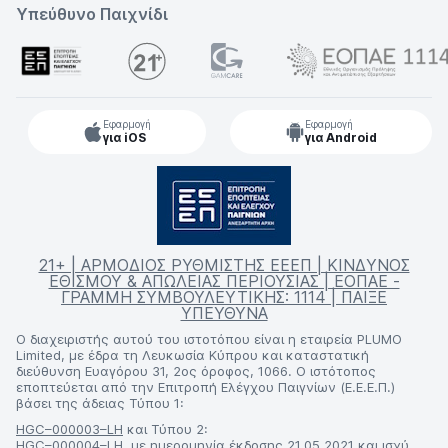
Υπεύθυνο Παιχνίδι
Εφαρμογή
Εφαρμογή
για iOS
για Android
21+ | ΑΡΜΟΔΙΟΣ ΡΥΘΜΙΣΤΗΣ ΕΕΕΠ | ΚΙΝΔΥΝΟΣ
ΕΘΙΣΜΟΥ & ΑΠΩΛΕΙΑΣ ΠΕΡΙΟΥΣΙΑΣ | ΕΟΠΑΕ -
ΓΡΑΜΜΗ ΣΥΜΒΟΥΛΕΥΤΙΚΗΣ: 1114 | ΠΑΙΞΕ
ΥΠΕΥΘΥΝΑ
Ο διαχειριστής αυτού του ιστοτόπου είναι η εταιρεία PLUMO
Limited, με έδρα τη Λευκωσία Κύπρου και καταστατική
διεύθυνση Ευαγόρου 31, 2ος όροφος, 1066. Ο ιστότοπος
εποπτεύεται από την Επιτροπή Ελέγχου Παιγνίων (Ε.Ε.Ε.Π.)
βάσει της άδειας Τύπου 1:
HGC–000003–LH
και Τύπου 2:
HGC–000004–LH
, με ημερομηνία έκδοσης 21.05.2021 και ισχύ