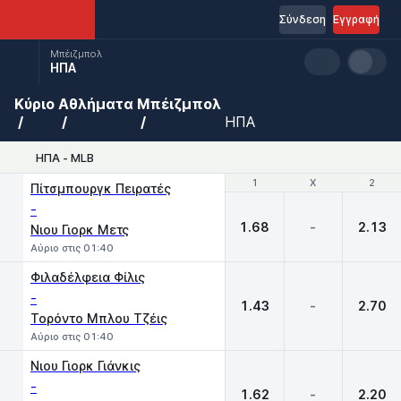
Σύνδεση
Εγγραφή
Μπέιζμπολ
ΗΠΑ
Κύριο
Αθλήματα
Μπέιζμπολ
ΗΠΑ
ΗΠΑ - MLB
1
1
X
X
2
2
Πίτσμπουργκ Πειρατές
-
1.68
-
2.13
Νιου Γιορκ Μετς
Αύριο στις 01:40
Φιλαδέλφεια Φίλις
-
1.43
-
2.70
Τορόντο Μπλου Τζέις
Αύριο στις 01:40
Νιου Γιορκ Γιάνκις
-
1.62
-
2.20