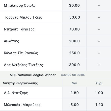
Μπάλτιμορ Όριολς
30.00
-
Τορόντο Μπλου Τζέις
50.00
-
Ντιτρόιτ Τάιγκερς
70.00
-
Αθλέτικς
200.0
-
Κάνσας Σίτι Ρόγιαλς
250.0
-
Λος Άντζελες Έιντζελς
300.0
-
MLB. National League. Winner
έως 09.08 20:05
Ναι
Όχι
Νικητής διοργάνωσης
Λ.Α. Ντότζερς
1.80
1.90
Μιλγουόκι Μπρούερς
5.00
1.13