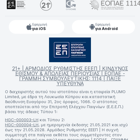
Εφαρμογή
Εφαρμογή
για iOS
για Android
21+ | ΑΡΜΟΔΙΟΣ ΡΥΘΜΙΣΤΗΣ ΕΕΕΠ | ΚΙΝΔΥΝΟΣ
ΕΘΙΣΜΟΥ & ΑΠΩΛΕΙΑΣ ΠΕΡΙΟΥΣΙΑΣ | ΕΟΠΑΕ -
ΓΡΑΜΜΗ ΣΥΜΒΟΥΛΕΥΤΙΚΗΣ: 1114 | ΠΑΙΞΕ
ΥΠΕΥΘΥΝΑ
Ο διαχειριστής αυτού του ιστοτόπου είναι η εταιρεία PLUMO
Limited, με έδρα τη Λευκωσία Κύπρου και καταστατική
διεύθυνση Ευαγόρου 31, 2ος όροφος, 1066. Ο ιστότοπος
εποπτεύεται από την Επιτροπή Ελέγχου Παιγνίων (Ε.Ε.Ε.Π.)
βάσει της άδειας Τύπου 1:
HGC–000003–LH
και Τύπου 2:
HGC–000004–LH
, με ημερομηνία έκδοσης 21.05.2021 και ισχύ
έως την 21.05.2028. Αρμόδιος Ρυθμιστής ΕΕΕΠ | Η συχνή
συμμετοχή στα παίγνια εκθέτει τους συμμετέχοντες στον
κίνδυνο εθισμού και απώλειας περιουσίας | ΕΟΠΑΕ - ΓΡΑΜΜΗ