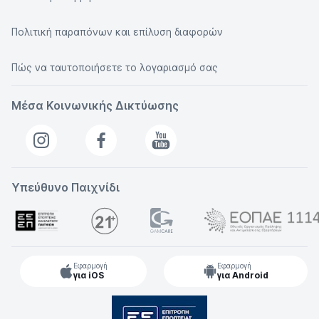
Πολιτική παραπόνων και επίλυση διαφορών
Πώς να ταυτοποιήσετε το λογαριασμό σας
Μέσα Κοινωνικής Δικτύωσης
Υπεύθυνο Παιχνίδι
Εφαρμογή
Εφαρμογή
για iOS
για Android