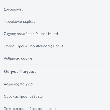
Συναλλαγές
Φορολογία κερδών
Συχνές ερωτήσεις Plumo Limited
Γενικοί Όροι & Προϋποθέσεις Bonus
Ρυθμίσεις cookie
Οδηγός Παιγνίου
Ασφαλές παιχνίδι
Οροι και Προϋποθέσεις
Πολιτική απορρήτου και cookies