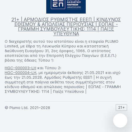
21+ | ΑΡΜΟΔΙΟΣ ΡΥΘΜΙΣΤΗΣ ΕΕΕΠ | ΚΙΝΔΥΝΟΣ
ΕΘΙΣΜΟΥ & ΑΠΩΛΕΙΑΣ ΠΕΡΙΟΥΣΙΑΣ | ΕΟΠΑΕ -
ΓΡΑΜΜΗ ΣΥΜΒΟΥΛΕΥΤΙΚΗΣ: 1114 | ΠΑΙΞΕ
ΥΠΕΥΘΥΝΑ
Ο διαχειριστής αυτού του ιστοτόπου είναι η εταιρεία PLUMO
Limited, με έδρα τη Λευκωσία Κύπρου και καταστατική
διεύθυνση Ευαγόρου 31, 2ος όροφος, 1066. Ο ιστότοπος
εποπτεύεται από την Επιτροπή Ελέγχου Παιγνίων (Ε.Ε.Ε.Π.)
βάσει της άδειας Τύπου 1:
HGC–000003–LH
και Τύπου 2:
HGC–000004–LH
, με ημερομηνία έκδοσης 21.05.2021 και ισχύ
έως την 21.05.2028. Αρμόδιος Ρυθμιστής ΕΕΕΠ | Η συχνή
συμμετοχή στα παίγνια εκθέτει τους συμμετέχοντες στον
κίνδυνο εθισμού και απώλειας περιουσίας | ΕΟΠΑΕ - ΓΡΑΜΜΗ
ΣΥΜΒΟΥΛΕΥΤΙΚΗΣ: 1114 | Παίξε Υπεύθυνα |
© Plumo Ltd. 2021–2028
21+