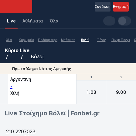
Σύνδεση
Εγγραφή
Live
Aθλήματα
Όλα
Όλα
Κορυφαία
Ποδόσφαιρο
Μπάσκετ
Βόλεϊ
Τένις
Πινγκ Πονγκ
Χ
Κύριο
Live
Βόλεϊ
Πρωτάθλημα Νότιας Αμερικής
1
1
2
2
Αργεντινή
-
1.03
9.00
Χιλή
Live Στοίχημα Βόλεϊ | Fonbet.gr
210 2207023