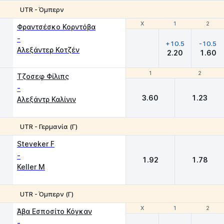
UTR - Όμπερν
Χ
Χ
1
1
2
2
Φραντσέσκο Κορντόβα
-
+10.5
-10.5
Αλεξάντερ Κοτζέν
2.20
1.60
1
1
2
2
Τζοσεφ Φίλιπς
-
3.60
1.23
Αλεξάντρ Καλίνιν
UTR - Γερμανία (Γ)
1
2
Steveker F
-
1.92
1.78
Keller M
UTR - Όμπερν (Γ)
Χ
Χ
1
1
2
2
Άβα Εσποσίτο Κόγκαν
-