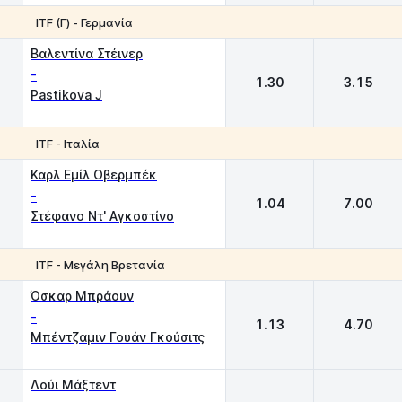
ITF (Γ) - Γερμανία
1
2
Βαλεντίνα Στέινερ
-
1.30
3.15
Pastikova J
ITF - Ιταλία
1
2
Καρλ Εμίλ Οβερμπέκ
-
1.04
7.00
Στέφανο Ντ' Αγκοστίνο
ITF - Μεγάλη Βρετανία
1
2
Όσκαρ Μπράουν
-
1.13
4.70
Μπέντζαμιν Γουάν Γκούσιτς
Λούι Μάξτεντ