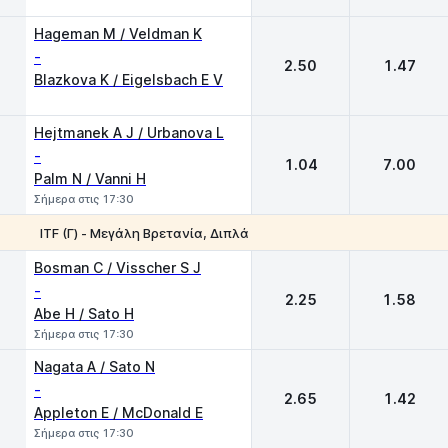
Hageman М / Veldman K
-
2.50
1.47
Blazkova K / Eigelsbach E V
Hejtmanek A J / Urbanova L
-
1.04
7.00
Palm N / Vanni H
Σήμερα στις 17:30
ΙTF (Γ) - Μεγάλη Βρετανία, Διπλά
1
2
Bosman C / Visscher S J
-
2.25
1.58
Abe H / Sato H
Σήμερα στις 17:30
Nagata A / Sato N
-
2.65
1.42
Appleton E / McDonald E
Σήμερα στις 17:30