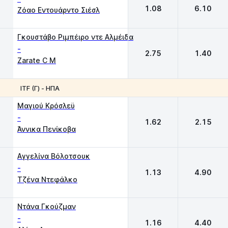
1.08
6.10
Ζόαο Εντουάρντο Σιέσλ
Γκουστάβο Ριμπέιρο ντε Αλμέιδα
-
2.75
1.40
Zarate C M
ITF (Γ) - ΗΠΑ
1
2
Μαγιού Κρόσλεϋ
-
1.62
2.15
Άννικα Πενίκοβα
Αγγελίνα Βόλοτσουκ
-
1.13
4.90
Τζένα Ντεφάλκο
Ντάνα Γκούζμαν
-
1.16
4.40