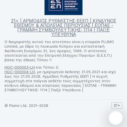
21+ | ΑΡΜΟΔΙΟΣ ΡΥΘΜΙΣΤΗΣ ΕΕΕΠ | ΚΙΝΔΥΝΟΣ
ΕΘΙΣΜΟΥ & ΑΠΩΛΕΙΑΣ ΠΕΡΙΟΥΣΙΑΣ | ΕΟΠΑΕ -
ΓΡΑΜΜΗ ΣΥΜΒΟΥΛΕΥΤΙΚΗΣ: 1114 | ΠΑΙΞΕ
ΥΠΕΥΘΥΝΑ
Ο διαχειριστής αυτού του ιστοτόπου είναι η εταιρεία PLUMO
Limited, με έδρα τη Λευκωσία Κύπρου και καταστατική
διεύθυνση Ευαγόρου 31, 2ος όροφος, 1066. Ο ιστότοπος
εποπτεύεται από την Επιτροπή Ελέγχου Παιγνίων (Ε.Ε.Ε.Π.)
βάσει της άδειας Τύπου 1:
HGC–000003–LH
και Τύπου 2:
HGC–000004–LH
, με ημερομηνία έκδοσης 21.05.2021 και ισχύ
έως την 21.05.2028. Αρμόδιος Ρυθμιστής ΕΕΕΠ | Η συχνή
συμμετοχή στα παίγνια εκθέτει τους συμμετέχοντες στον
κίνδυνο εθισμού και απώλειας περιουσίας | ΕΟΠΑΕ - ΓΡΑΜΜΗ
ΣΥΜΒΟΥΛΕΥΤΙΚΗΣ: 1114 | Παίξε Υπεύθυνα |
© Plumo Ltd. 2021–2028
21+