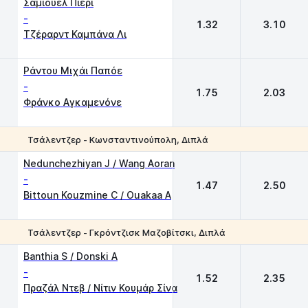
Σάμιουελ Πιερί
-
1.32
3.10
Τζέραρντ Καμπάνα Λι
Ράντου Μιχάι Παπόε
-
1.75
2.03
Φράνκο Αγκαμενόνε
Τσάλεντζερ - Κωνσταντινούπολη, Διπλά
1
2
Nedunchezhiyan J / Wang Aoran
-
1.47
2.50
Bittoun Kouzmine C / Ouakaa A
Τσάλεντζερ - Γκρόντζισκ Μαζοβίτσκι, Διπλά
1
2
Banthia S / Donski A
-
1.52
2.35
Πραζάλ Ντεβ / Νίτιν Κουμάρ Σίνα