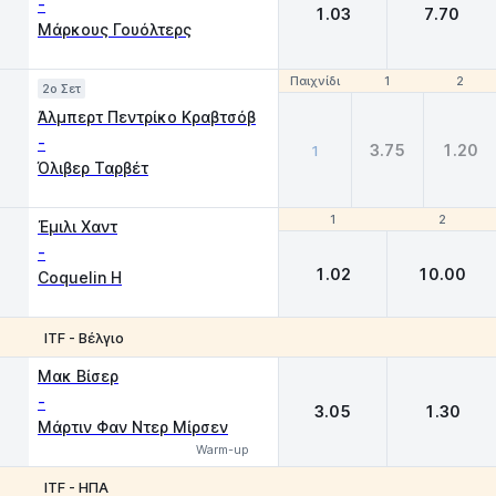
-
1.03
7.70
Μάρκους Γουόλτερς
Παιχνίδι
Παιχνίδι
1
1
2
2
2o Σετ
Άλμπερτ Πεντρίκο Κραβτσόβ
-
3.75
1.20
1
Όλιβερ Ταρβέτ
1
1
2
2
Έμιλι Χαντ
-
1.02
10.00
Coquelin H
ITF - Βέλγιο
1
2
Μακ Βίσερ
-
3.05
1.30
Μάρτιν Φαν Ντερ Μίρσεν
Warm-up
ITF - ΗΠΑ