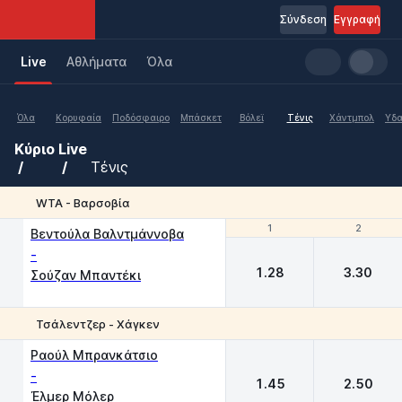
Σύνδεση
Εγγραφή
Live
Aθλήματα
Όλα
Όλα
Κορυφαία
Ποδόσφαιρο
Μπάσκετ
Βόλεϊ
Τένις
Χάντμπολ
Υδα
Κύριο
Live
Τένις
WTA - Βαρσοβία
1
1
2
2
Βεντούλα Βαλντμάννοβα
-
1.28
3.30
Σούζαν Μπαντέκι
Τσάλεντζερ - Χάγκεν
1
2
Ραούλ Μπρανκάτσιο
-
1.45
2.50
Έλμερ Μόλερ