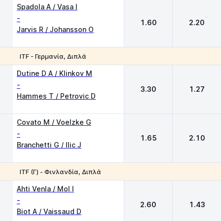
1
2
Spadola A / Vasa I
-
1.60
2.20
Jarvis R / Johansson O
ITF - Γερμανία, Διπλά
1
2
Dutine D A / Klinkov M
-
3.30
1.27
Hammes T / Petrovic D
Covato M / Voelzke G
-
1.65
2.10
Branchetti G / Ilic J
ITF (Γ) - Φινλανδία, Διπλά
1
2
Ahti Venla / Mol I
-
2.60
1.43
Biot A / Vaissaud D