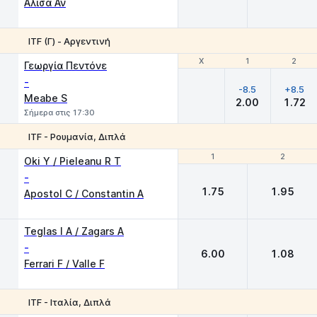
Αλίσα Αν
ITF (Γ) - Αργεντινή
Χ
Χ
1
1
2
2
Γεωργία Πεντόνε
-
-8.5
+8.5
Meabe S
2.00
1.72
Σήμερα στις 17:30
ITF - Ρουμανία, Διπλά
1
1
2
2
Oki Y / Pieleanu R T
-
1.75
1.95
Apostol C / Constantin A
Teglas I A / Zagars A
-
6.00
1.08
Ferrari F / Valle F
ITF - Ιταλία, Διπλά