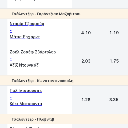
Τσάλεντζερ - Γκρόντζισκ Μαζοβίτσκι
1
2
Νταμίρ Τζουμούρ
-
4.10
1.19
Μάτις Έρχαρντ
Ζοέλ Ζοσέφ Σβάρτσλερ
-
2.03
1.75
Αζίζ Ντουγκάζ
Τσάλεντζερ - Κωνσταντινούπολη
1
2
Πολ Ιντσάουσπε
-
1.28
3.35
Κόκι Ματσούντα
Τσάλεντζερ - Πλόβντιβ
1
2