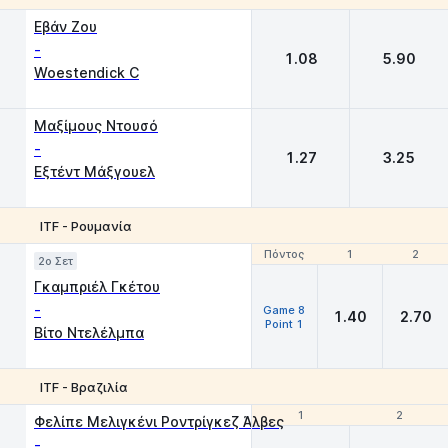
1
2
Εβάν Ζου
-
1.08
5.90
Woestendick C
Μαξίμους Ντουσό
-
1.27
3.25
Εξτέντ Μάξγουελ
ITF - Ρουμανία
Πόντος
Πόντος
1
1
2
2
2o Σετ
Γκαμπριέλ Γκέτου
-
Game 8
1.40
2.70
Point 1
Βίτο Ντελέλμπα
ITF - Βραζιλία
1
1
2
2
Φελίπε Μελιγκένι Ροντρίγκεζ Άλβες
-