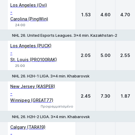
1
X
2
Los Angeles (Ovi)
-
1.53
4.60
4.70
Carolina (PingWin)
24:00
NHL 26. United Esports Leagues. 3x4 min. Kazakhstan-2
1
X
2
Los Angeles (PUCK)
-
2.05
5.00
2.55
St. Louis (PRO100RAK)
25:00
NHL 26. H2H-1 LIGA. 3x4 min. Khabarovsk
1
X
2
New Jersey (KASPER)
-
2.45
7.30
1.87
Winnipeg (GREAT77)
Προγραμματισμένο
NHL 26. H2H-2 LIGA. 3x4 min. Khabarovsk
1
X
2
Calgary (TARA19)
-