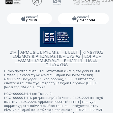
Εφαρμογή
Εφαρμογή
για iOS
για Android
21+ | ΑΡΜΟΔΙΟΣ ΡΥΘΜΙΣΤΗΣ ΕΕΕΠ | ΚΙΝΔΥΝΟΣ
ΕΘΙΣΜΟΥ & ΑΠΩΛΕΙΑΣ ΠΕΡΙΟΥΣΙΑΣ | ΕΟΠΑΕ -
ΓΡΑΜΜΗ ΣΥΜΒΟΥΛΕΥΤΙΚΗΣ: 1114 | ΠΑΙΞΕ
ΥΠΕΥΘΥΝΑ
Ο διαχειριστής αυτού του ιστοτόπου είναι η εταιρεία PLUMO
Limited, με έδρα τη Λευκωσία Κύπρου και καταστατική
διεύθυνση Ευαγόρου 31, 2ος όροφος, 1066. Ο ιστότοπος
εποπτεύεται από την Επιτροπή Ελέγχου Παιγνίων (Ε.Ε.Ε.Π.)
βάσει της άδειας Τύπου 1:
HGC–000003–LH
και Τύπου 2:
HGC–000004–LH
, με ημερομηνία έκδοσης 21.05.2021 και ισχύ
έως την 21.05.2028. Αρμόδιος Ρυθμιστής ΕΕΕΠ | Η συχνή
συμμετοχή στα παίγνια εκθέτει τους συμμετέχοντες στον
κίνδυνο εθισμού και απώλειας περιουσίας | ΕΟΠΑΕ - ΓΡΑΜΜΗ