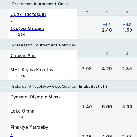
Preseason tournament. Omsk
Χ
Χ
1
1
2
2
Ομσκ Γιαστρέμπι
-
-4.5
+4.5
Σνέζνιε Μπάρσι
2.40
1.50
42:30
Preseason Tournament. Bobruisk
1
1
X
X
2
2
Στάλνιε Λίσι
-
2.03
4.20
2.85
MHC Krylya Sovetov
13:45
4x5
Belarus. V.Tsyplakov Cup. Quarter-finals. Best of 3
1
X
2
Dynamo-Olympic Minsk
-
1.40
5.90
5.00
Loko Orsha
6:34
Pinskiye Yastreby
-
2.25
4.05
2.55