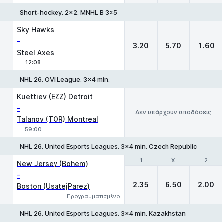
Short-hockey. 2x2. MNHL B 3x5
1
X
2
Sky Hawks
-
3.20
5.70
1.60
Steel Axes
12:08
NHL 26. OVI League. 3x4 min.
Kuettiev (EZZ) Detroit
-
Δεν υπάρχουν αποδόσεις
Talanov (TOR) Montreal
59:00
NHL 26. United Esports Leagues. 3x4 min. Czech Republic
1
1
X
X
2
2
New Jersey (Bohem)
-
2.35
6.50
2.00
Boston (UsatejParez)
Προγραμματισμένο
NHL 26. United Esports Leagues. 3x4 min. Kazakhstan