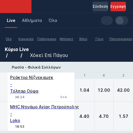
Σύνδεση
Εγγραφή
Live
Aθλήματα
Όλα
Όλα
Κορυφαία
Ποδόσφαιρο
Μπάσκετ
Βόλεϊ
Τένις
Υδατοσφαίριση
Κύριο
Live
Χόκεϊ Επί Πάγου
Ρωσία - Φιλικά Συλλόγων
1
1
X
X
2
2
Ρεάκτορ Νίζνεκαμσκ
-
1.04
12.00
42.00
Τόλπαρ Ούφα
36:24
5x4
MHC Ντινάμο Αγίας Πετρούπολης
-
4.40
4.70
1.57
Loko
16:53