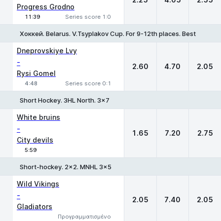
Progress Grodno
11:39
Series score 1:0
Хоккей. Belarus. V.Tsyplakov Cup. For 9-12th places. Best of 3
1
X
2
Dneprovskiye Lvy
-
2.60
4.70
2.05
Rysi Gomel
4:48
Series score 0:1
Short Hockey. 3HL North. 3x7
1
X
2
White bruins
-
1.65
7.20
2.75
City devils
5:59
Short-hockey. 2x2. MNHL 3x5
1
X
2
Wild Vikings
-
2.05
7.40
2.05
Gladiators
Προγραμματισμένο