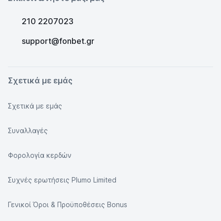
210 2207023
support@fonbet.gr
Σχετικά με εμάς
Σχετικά με εμάς
Συναλλαγές
Φορολογία κερδών
Συχνές ερωτήσεις Plumo Limited
Γενικοί Όροι & Προϋποθέσεις Bonus