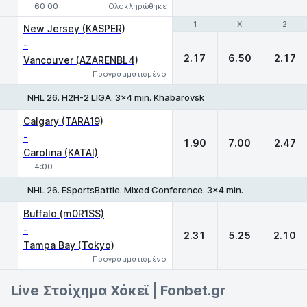
60:00
Ολοκληρώθηκε
1
1
X
X
2
2
New Jersey (KASPER)
-
2.17
6.50
2.17
Vancouver (AZARENBL4)
Προγραμματισμένο
NHL 26. H2H-2 LIGA. 3x4 min. Khabarovsk
1
X
2
Calgary (TARA19)
-
1.90
7.00
2.47
Carolina (KATAI)
4:00
NHL 26. ESportsBattle. Mixed Conference. 3x4 min.
1
X
2
Buffalo (m0R1SS)
-
2.31
5.25
2.10
Tampa Bay (Tokyo)
Προγραμματισμένο
Live Στοίχημα Χόκεϊ | Fonbet.gr