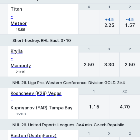
Χ
Χ
1
1
2
2
Titan
-
+4.5
-4.5
Meteor
2.25
1.57
15:55
Short-hockey. RHL. East. 3x10
1
1
X
X
2
2
Krylia
-
2.50
3.30
2.50
Mamonty
21:19
NHL 26. Liga Pro. Western Conference. Division GOLD. 3x4 min. K
1
1
X2
X2
Koshcheev (K28) Vegas
-
1.15
4.70
Kupriyanov (YAR) Tampa Bay
35:00
NHL 26. United Esports Leagues. 3x4 min. Czech Republic
1
1
X
X
2
2
Boston (UsatejParez)