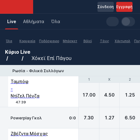
Σύνδεση
Εγγραφή
Live
Aθλήματα
Όλα
Όλα
Κορυφαία
Ποδόσφαιρο
Μπάσκετ
Βόλεϊ
Τένις
Χάντμπολ
Πιν
Κύριο
Live
Χόκεϊ Επί Πάγου
Ρωσία - Φιλικά Συλλόγων
1
1
X
X
2
2
Ταμπόφ
-
17.00
4.50
1.25
Ντίζελ Πένζα
47:39
7.30
1.27
6.50
Powerplay Γκολ
0:0
Ζβέζντα Μόσχας