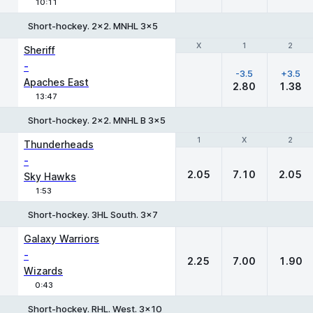
10:11
Short-hockey. 2x2. MNHL 3x5
Χ
Χ
1
1
2
2
Sheriff
-
-3.5
+3.5
Apaches East
2.80
1.38
13:47
Short-hockey. 2x2. MNHL B 3x5
1
1
X
X
2
2
Thunderheads
-
2.05
7.10
2.05
Sky Hawks
1:53
Short-hockey. 3HL South. 3x7
1
X
2
Galaxy Warriors
-
2.25
7.00
1.90
Wizards
0:43
Short-hockey. RHL. West. 3x10