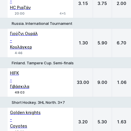
-
3.15
3.75
2.00
HC Ριαζάν
20:00
4x5
Russia. International Tournament
1
X
2
Γιούζνι Ουράλ
-
1.30
5.90
6.70
Κουλάγκερ
4:46
Finland. Tampere Cup. Semi-finals
1
X
2
HIFK
-
33.00
9.00
1.06
Γιβάσκιλα
49:03
Short Hockey. 3HL North. 3x7
1
X
2
Golden knights
-
3.20
5.30
1.63
Coyotes