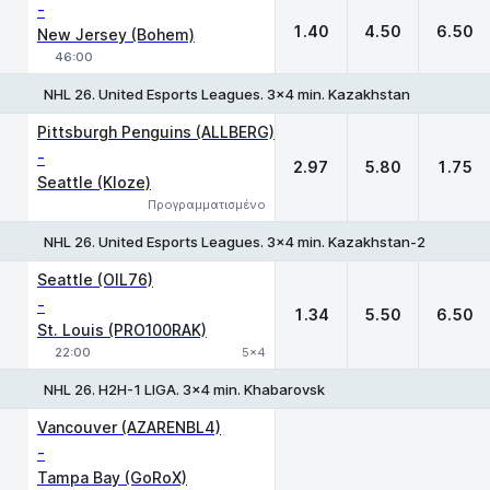
-
1.40
4.50
6.50
New Jersey (Bohem)
46:00
NHL 26. United Esports Leagues. 3x4 min. Kazakhstan
1
X
2
Pittsburgh Penguins (ALLBERG)
-
2.97
5.80
1.75
Seattle (Kloze)
Προγραμματισμένο
NHL 26. United Esports Leagues. 3x4 min. Kazakhstan-2
1
X
2
Seattle (OIL76)
-
1.34
5.50
6.50
St. Louis (PRO100RAK)
22:00
5x4
NHL 26. H2H-1 LIGA. 3x4 min. Khabarovsk
Vancouver (AZARENBL4)
-
Tampa Bay (GoRoX)