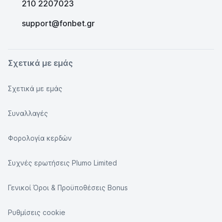
210 2207023
support@fonbet.gr
Σχετικά με εμάς
Σχετικά με εμάς
Συναλλαγές
Φορολογία κερδών
Συχνές ερωτήσεις Plumo Limited
Γενικοί Όροι & Προϋποθέσεις Bonus
Ρυθμίσεις cookie