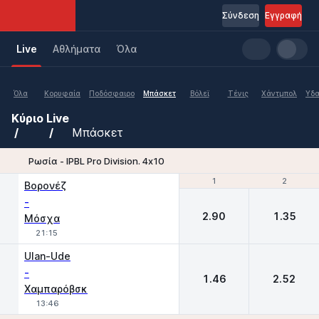
Σύνδεση
Εγγραφή
Live
Aθλήματα
Όλα
Όλα
Κορυφαία
Ποδόσφαιρο
Μπάσκετ
Βόλεϊ
Τένις
Χάντμπολ
Υδα
Κύριο
Live
Μπάσκετ
Ρωσία - IPBL Pro Division. 4х10
1
1
2
2
Βορονέζ
-
2.90
1.35
Μόσχα
21:15
Ulan-Ude
-
1.46
2.52
Χαμπαρόβσκ
13:46