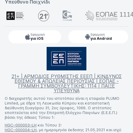
Υπεύθυνο Παιχνίδι
Εφαρμογή
Εφαρμογή
για iOS
για Android
21+ | ΑΡΜΟΔΙΟΣ ΡΥΘΜΙΣΤΗΣ ΕΕΕΠ | ΚΙΝΔΥΝΟΣ
ΕΘΙΣΜΟΥ & ΑΠΩΛΕΙΑΣ ΠΕΡΙΟΥΣΙΑΣ | ΕΟΠΑΕ -
ΓΡΑΜΜΗ ΣΥΜΒΟΥΛΕΥΤΙΚΗΣ: 1114 | ΠΑΙΞΕ
ΥΠΕΥΘΥΝΑ
Ο διαχειριστής αυτού του ιστοτόπου είναι η εταιρεία PLUMO
Limited, με έδρα τη Λευκωσία Κύπρου και καταστατική
διεύθυνση Ευαγόρου 31, 2ος όροφος, 1066. Ο ιστότοπος
εποπτεύεται από την Επιτροπή Ελέγχου Παιγνίων (Ε.Ε.Ε.Π.)
βάσει της άδειας Τύπου 1:
HGC–000003–LH
και Τύπου 2:
HGC–000004–LH
, με ημερομηνία έκδοσης 21.05.2021 και ισχύ