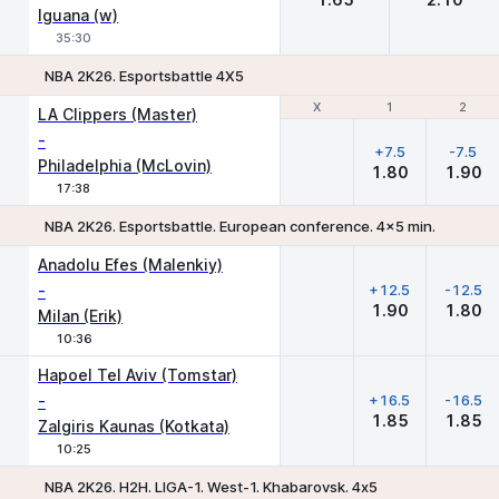
Iguana (w)
35:30
NBA 2K26. Esportsbattle 4Х5
Χ
Χ
1
1
2
2
LA Clippers (Master)
-
+7.5
-7.5
Philadelphia (McLovin)
1.80
1.90
17:38
NBA 2K26. Esportsbattle. European conference. 4x5 min.
Χ
1
2
Anadolu Efes (Malenkiy)
-
+12.5
-12.5
1.90
1.80
Milan (Erik)
10:36
Hapoel Tel Aviv (Tomstar)
-
+16.5
-16.5
1.85
1.85
Zalgiris Kaunas (Kotkata)
10:25
NBA 2K26. H2H. LIGA-1. West-1. Khabarovsk. 4х5