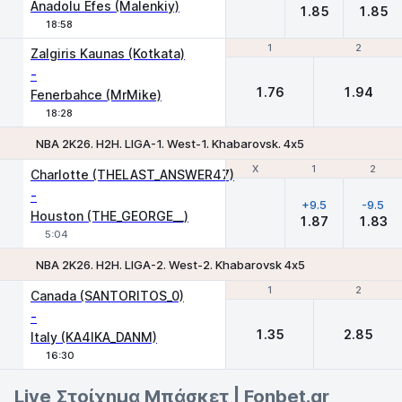
Anadolu Efes (Malenkiy)
1.85
1.85
18:58
1
1
2
2
Zalgiris Kaunas (Kotkata)
-
1.76
1.94
Fenerbahce (MrMike)
18:28
NBA 2K26. H2H. LIGA-1. West-1. Khabarovsk. 4х5
Χ
Χ
1
1
2
2
Charlotte (THELAST_ANSWER47)
-
+9.5
-9.5
Houston (THE_GEORGE__)
1.87
1.83
5:04
NBA 2K26. H2H. LIGA-2. West-2. Khabarovsk 4х5
1
1
2
2
Canada (SANTORITOS_0)
-
1.35
2.85
Italy (KA4IKA_DANM)
16:30
Live Στοίχημα Μπάσκετ | Fonbet.gr