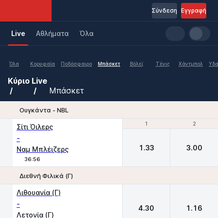
Σύνδεση
Εγγραφή
Live
Aθλήματα
Όλα
Όλα
Κορυφαία
Ποδόσφαιρο
Μπάσκετ
Βόλεϊ
Τένις
Χάντμπολ
Υδα
Κύριο
Live
Μπάσκετ
Ουγκάντα - NBL
1
1
2
2
Σίτι Όιλερς
-
1.33
3.00
Ναμ Μπλέιζερς
36:56
Διεθνή Φιλικά (Γ)
1
2
Λιθουανία (Γ)
-
4.30
1.16
Λετονία (Γ)