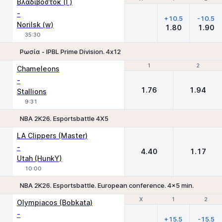
Βλαδιβοστόκ (Γ)
-
+10.5
-10.5
Norilsk (w)
1.80
1.90
35:30
Ρωσία - IPBL Prime Division. 4х12
1
1
2
2
Chameleons
-
1.76
1.94
Stallions
9:31
NBA 2K26. Esportsbattle 4Х5
1
2
LA Clippers (Master)
-
4.40
1.17
Utah (HunkY)
10:00
NBA 2K26. Esportsbattle. European conference. 4x5 min.
Χ
Χ
1
1
2
2
Olympiacos (Bobkata)
-
+15.5
-15.5