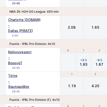
20:48
NBA 2K. H2H GG League. 4X5 min
1
2
Charlotte (DOMAIN)
-
2.08
1.65
Dallas (PIRATE)
5:00
Ρωσία - IPBL Pro Division. 4х10
Χ
Χ
1
1
2
2
Καλίνινγκραντ
-
+8.5
-8.5
Βορονέζ
1.83
1.87
34:45
1
1
2
2
Τσίτα
-
1.19
4.20
Χαμπαρόβσκ
29:45
Ρωσία - IPBL Pro Division (Γ). 4х10
Χ
Χ
1
1
2
2