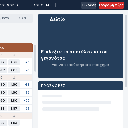
...
Σύνδεση
Εγγραφή τώρα
ΕΣ
ΡΟΣΦΟΡΕΣ
ΒΟΉΘΕΙΑ
ήματα
Όλα
Δελτίο
ΛΑ
Επιλέξτε το αποτέλεσμα του
O
U
γεγονότος
.57
2.25
+4
για να τοποθετήσετε στοίχημα
.67
2.07
+3
O
U
.80
1.90
+68
ΠΡΟΣΦΟΡΈΣ
.80
1.90
+53
.90
1.80
+29
.83
1.87
+35
O
U
.87
1.83