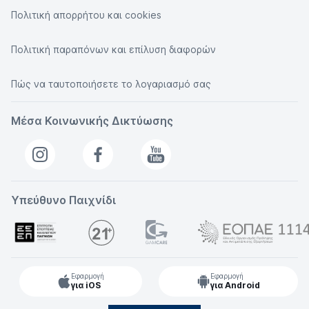
Πολιτική απορρήτου και cookies
Πολιτική παραπόνων και επίλυση διαφορών
Πώς να ταυτοποιήσετε το λογαριασμό σας
Μέσα Κοινωνικής Δικτύωσης
Υπεύθυνο Παιχνίδι
Εφαρμογή
Εφαρμογή
για iOS
για Android