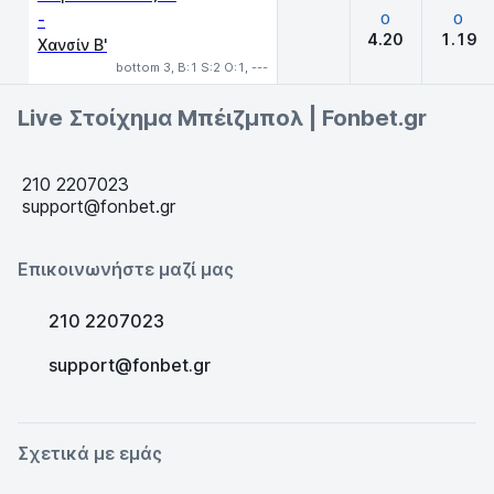
-
0
0
4.20
1.19
Χανσίν Β'
bottom 3, B:1 S:2 O:1, ---
Live Στοίχημα Μπέιζμπολ | Fonbet.gr
210 2207023
support@fonbet.gr
Επικοινωνήστε μαζί μας
210 2207023
support@fonbet.gr
Σχετικά με εμάς