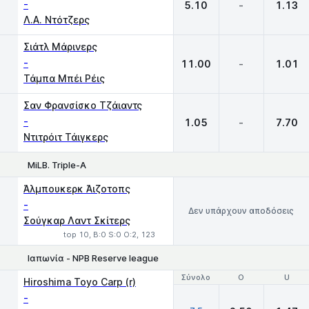
-
5.10
-
1.13
Λ.Α. Ντότζερς
Σιάτλ Μάρινερς
-
11.00
-
1.01
Τάμπα Μπέι Ρέις
Σαν Φρανσίσκο Τζάιαντς
-
1.05
-
7.70
Ντιτρόιτ Τάιγκερς
MiLB. Triple-A
Άλμπουκερκ Άιζοτοπς
-
Δεν υπάρχουν αποδόσεις
Σούγκαρ Λαντ Σκίτερς
top 10, B:0 S:0 O:2, 123
Ιαπωνία - NPB Reserve league
Σύνολο
Σύνολο
O
O
U
U
Hiroshima Toyo Carp (r)
-