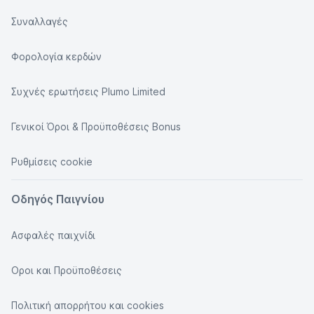
Συναλλαγές
Φορολογία κερδών
Συχνές ερωτήσεις Plumo Limited
Γενικοί Όροι & Προϋποθέσεις Bonus
Ρυθμίσεις cookie
Οδηγός Παιγνίου
Ασφαλές παιχνίδι
Οροι και Προϋποθέσεις
Πολιτική απορρήτου και cookies