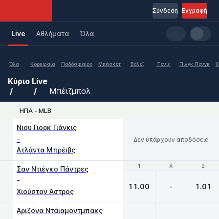
Σύνδεση
Εγγραφή
Live
Aθλήματα
Όλα
Όλα
Κορυφαία
Ποδόσφαιρο
Μπάσκετ
Βόλεϊ
Τένις
Πινγκ Πονγκ
Χ
Κύριο
Live
Μπέιζμπολ
ΗΠΑ - MLB
Νιου Γιορκ Γιάνκις
-
Δεν υπάρχουν αποδόσεις
Ατλάντα Μπρέιβς
1
1
X
X
2
2
Σαν Ντιέγκο Πάντρες
-
11.00
-
1.01
Χιούστον Άστρος
Αριζόνα Ντάιαμοντμπακς