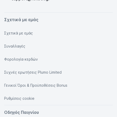
Σχετικά με εμάς
Σχετικά με εμάς
Συναλλαγές
Φορολογία κερδών
Συχνές ερωτήσεις Plumo Limited
Γενικοί Όροι & Προϋποθέσεις Bonus
Ρυθμίσεις cookie
Οδηγός Παιγνίου