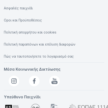
Ασφαλές παιχνίδι
Οροι και Προϋποθέσεις
Πολιτική απορρήτου και cookies
Πολιτική παραπόνων και επίλυση διαφορών
Πώς να ταυτοποιήσετε το λογαριασμό σας
Μέσα Κοινωνικής Δικτύωσης
Υπεύθυνο Παιχνίδι