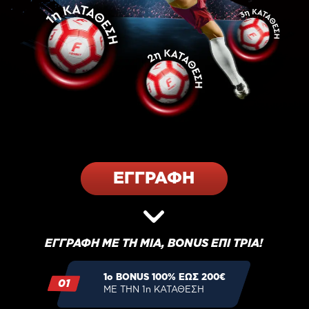
ΕΓΓΡΑΦΗ
ΕΓΓΡΑΦΗ ΜΕ ΤΗ ΜΙΑ, BONUS ΕΠΙ ΤΡΙΑ!
1o BONUS 100% ΕΩΣ 200€
ΜΕ ΤΗΝ 1η ΚΑΤΑΘΕΣΗ