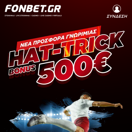
Fonbe